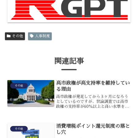
その他
人事制度
関連記事
高市政権が高支持率を維持してい
その他
る理由
高市政権が発足してから３ヶ月になろう
としているのですが、世論調査では高市
政権の支持率が60％以上と高い水準を保
っているのです。様々な改革が評価され
たという見方もあるのですが、具体的に
はどのような理由があるのでしょうか？
消費増税ポイント還元制度の落と
高市政権が高支持率を維...
その他
し穴