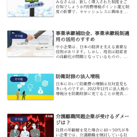
みなさんは、新しく導入された制度をご
存知でしょうか?消費増税ポイント還元制
度の影響で、キャッシュレスに興味を持
ったり、実際に使い始めたりしていると
いう人も多いでしょう。しかし、なぜこ
のような制度があるのか、その背景を聞
いたことはありませんか...
事業承継補助金、事業承継税制適
その他
用の活用のすすめ
中小企業は、日本の経済を支える重要な
役割があります。しかし、現在は経営者
の高齢化が問題となっているものの、事
業承継が上手くいかず廃業を考える企業
が増えています。国で円滑な事業承継を
サポートするために用意している補助金
防衛財源の法人増税
や税制措置について、解説...
その他
日本において防衛費の増額は反対意見も
多いものですが、2022年12月に法人税の
増税分を防衛財源に充てることが発表さ
れました。実際に開始されるのは2024年
以降の適切な時期としか言われていない
のですが、23年度の与党税制改正大綱に
はその内容も...
介護離職問題企業が受けるダメー
その他
ジは？
社員の年齢層を見た場合に40～50代が多
い企業では、介護離職を検討している社