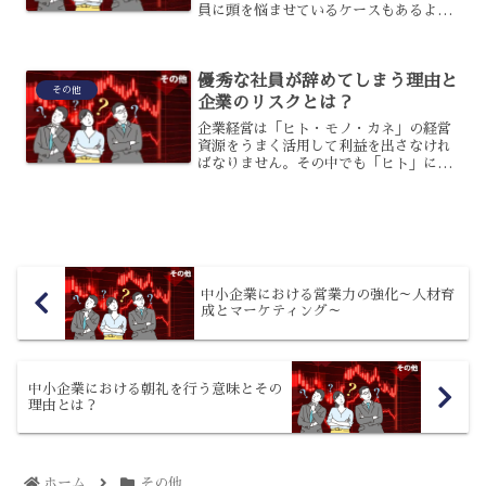
員に頭を悩ませているケースもあるよう
です。この介護離職は社会的な問題とな
りつつありますので、企業では社員が最
適な決断をすることができるような支援
優秀な社員が辞めてしまう理由と
をしていくことが必要...
その他
企業のリスクとは？
企業経営は「ヒト・モノ・カネ」の経営
資源をうまく活用して利益を出さなけれ
ばなりません。その中でも「ヒト」につ
いては、人口減少や大企業志向などによ
り多くの企業が悩みを抱えている現状で
す。そこで今回は、優秀な社員が辞めて
しまう理由とそれにより企...
中小企業における営業力の強化～人材育
成とマーケティング～
中小企業における朝礼を行う意味とその
理由とは？
ホーム
その他