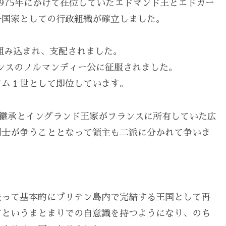
975年にかけて在位していたエドマンド王とエドガー
一国家としての行政組織が確立しました。
に組み込まれ、支配されました。
フランスのノルマンディー公に征服されました。
アム１世として即位しています。
王位継承とイングランド王家がフランスに所有していた広
同士が争うこととなって領主も二派に分かれて争いま
失って基本的にブリテン島内で完結する王国として再
ドというまとまりでの自意識を持つようになり、のち