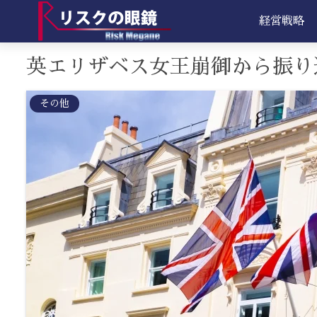
経営戦略
英エリザベス女王崩御から振り
その他