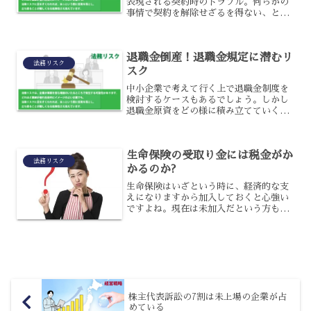
表現される契約時のトラブル。何らかの
事情で契約を解除せざるを得ない、とい
うケースも珍しくありませんよね。しか
しそういったことは、簡単に行えるもの
なのでしょうか?一旦結んだ契約を解除す
退職金倒産！退職金規定に潜むリ
るのは難しそうですよね...
法務リスク
スク
中小企業で考えて行く上で退職金制度を
検討するケースもあるでしょう。しかし
退職金原資をどの様に積み立てていくか
を良く考えておかなければ、そこから経
営にも影響を及ぼすリスクに繋がってし
まう事があります。
生命保険の受取り金には税金がか
法務リスク
かるのか?
生命保険はいざという時に、経済的な支
えになりますから加入しておくと心強い
ですよね。現在は未加入だという方も、
今後検討している人は多いでしょう。と
ころで、受取り金も税金の対象になると
いうことを、ご存知でしょうか?今回は、
受取り金と税金の関係に...
株主代表訴訟の7割は未上場の企業が占
めている