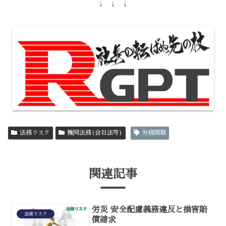
↓ ↓ ↓
法務リスク
機関法務(会社法等)
労務問題
関連記事
労災 安全配慮義務違反と損害賠
法務リスク
償請求