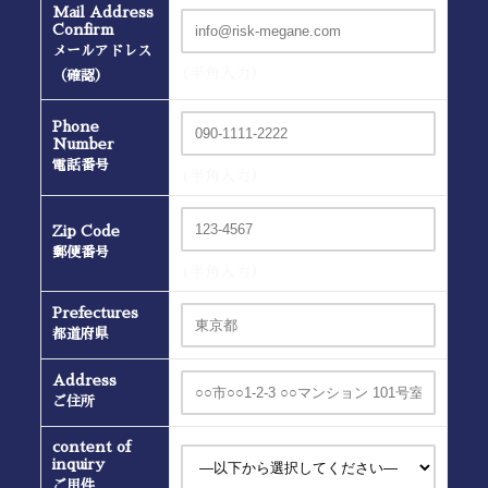
Mail Address
Confirm
メールアドレス
(半角入力）
（確認）
Phone
Number
電話番号
(半角入力）
Zip Code
郵便番号
(半角入力）
Prefectures
都道府県
Address
ご住所
content of
inquiry
ご用件