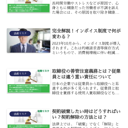
長時間労働やストレスなどが原因で、心
身ともに健康だった労働者が不調を訴え
た場合には、その原因を取り除き健康が
回復するように支援することはもちろ
ん、そうならないように予防するための
策を講じる必要があります。
完全解説！インボイス制度で何が
法務リスク
変わる？
2023年10月から、インボイス制度が導入
されます。これは的確請求書等保存方式
というもので、消費税増税に伴い軽減税
率が導入されたことで生じたものです。
企業はそれに対応する準備をしなくては
ならないのですが、そもそも導入される
取締役の善管注意義務とは？従業
ことで何が変わるの...
法務リスク
員とは違う重い責任について
日本の企業では従業員から取締役へと昇
進する例が多く見られます。従業員と取
締役を兼務する使用人兼取締役なども多
く存在するため、従業員の延長線として
考えてしまうこともあるでしょう。しか
し実際は一従業員と取締役は責任の大き
契約破棄したい時はどうすればい
さが異なっており、取締役...
法務リスク
い？契約解除の方法とは？
法律上では、「破棄」でなく「解除」と