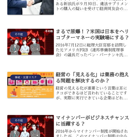
ある新浪氏が９月30日、違法サプリメン
トの購入の疑いを受けて経済同友会の代
表幹事を辞任すると発表したのです。し
かし、経済同友会という組織については
知らないという人も多いと思いますが、
どのような組織なのでし...
まるで原爆！？米国は日本をヘリ
その他
コプターマネーの実験場にする？
2016年7月12日に総理大臣官邸を訪問し
た元アメリカFRB（連邦準備制度理事
会）の議長だったベン・バーナンキ氏。
安倍総理大臣とバーナンキ前議長の会談
がメディアから伝えられると、為替相場
は円を売る動きが強まりました。一時1円
経営の「見える化」は業務の抱え
以上値下がりした...
事故・災害リスク
る問題を解決するのか？
経営の見える化が重要という言葉は耳に
タコができるほど言われていることです
が、実際に実行できている企業はどれほ
どあるでしょうか？特に中小企業であれ
ばあるほど、まだまだ見える化への取り
組みは進んでいない傾向が多いようで
マイナンバーがビジネスチャンス
す。そこで今回は、企業にお...
その他
に活躍する？
2016年からマイナンバー制度が開始され
ましたが、このマイナンバー制度は中小