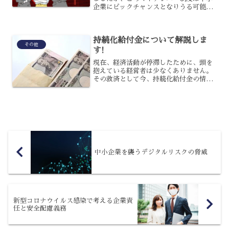
企業にビックチャンスとなりうる可能性
を秘めていると言われています。現在は
税金や社会保障、災害対策など行政領域
でのみの利用のため、リスク管理という
持続化給付金について解説しま
面から考えるとあまり...
その他
す!
現在、経済活動が停滞したために、頭を
抱えている経営者は少なくありません。
その救済として今、持続化給付金の情報
が飛び交っていますが、申請はすでにお
済みでしょうか?申請が終わって給付を待
っている人も、みなさんのまわりにいる
かもしれません。まだ申...
中小企業を襲うデジタルリスクの脅威
新型コロナウイルス感染で考える企業責
任と安全配慮義務