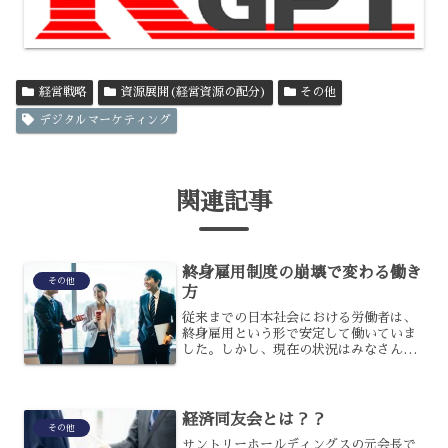
経営戦略
資源展開(経営資源の配分)
その他
デジタルマーケティング
関連記事
終身雇用制度の崩壊で変わる働き
その他
方
従来までの日本社会における労働者は、
終身雇用という形で安定して働いていま
した。しかし、現在の状況はみなさんに
とって、どう見えるでしょうか?定年まで
収入を保障してくれる企業は、その役割
を果たせなくなっていますよね。働き方
に対する私たちの意識は...
経済同友会とは？？
その他
サントリーホールディングスの元会長で