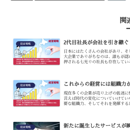
関
2代目社長が会社を引き継
経営戦略
日本にはたくさんの会社があり、そ
大企業でありがちなのは、誰もが認
押される七光りの社長も存在している
これからの経営には組織力
経営戦略
現在多くの企業が売り上げの低迷に
言えば時代の変化についていけてい
要な組織力、そしてそれを発揮するた
新たに誕生したサービスが
経営戦略