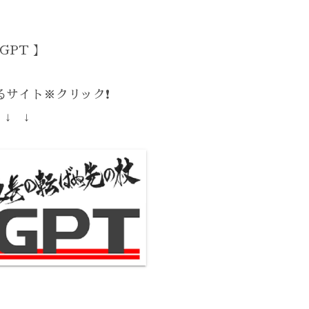
GPT 】
サイト※クリック❗️
 ↓ ↓