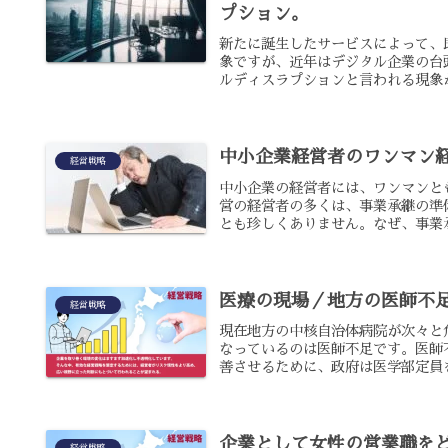
プション。
新たに誕生したサービスによって、
象ですが、近年はデジタル企業の台
ルディスラプションと言われる現象が
中小企業経営者のワンマン
経営戦略
中小企業の経営者には、ワンマンと
営の経営者の多くは、事業承継の準
とも珍しくありません。なぜ、事業承
医療の現場／地方の医師不
経営戦略
現在地方の中核自治体病院が次々と
なっているのは医師不足です。医師
善させるために、政府は医学部定員を
企業として女性の営業職を
経営戦略