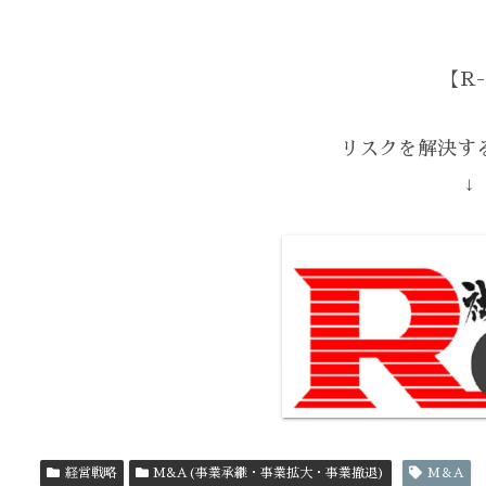
【R-
リスクを解決する
↓
経営戦略
M&A(事業承継・事業拡大・事業撤退)
M＆A