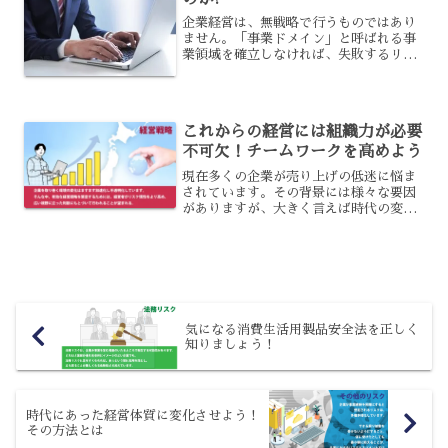
企業経営は、無戦略で行うものではあり
ません。「事業ドメイン」と呼ばれる事
業領域を確立しなければ、失敗するリス
クが高くなってしまうのです。なぜ、し
っかりと事業ドメインを定めておくこと
が重要なのでしょうか?今回は、事業ドメ
インを設定する重要性と...
これからの経営には組織力が必要
不可欠！チームワークを高めよう
現在多くの企業が売り上げの低迷に悩ま
されています。その背景には様々な要因
がありますが、大きく言えば時代の変化
についていけていないという企業が多い
ようです。そこで今回はこれからの経営
に必要な組織力、そしてそれを発揮する
ためのチームワークの重要...
気になる消費生活用製品安全法を正しく
知りましょう！
時代にあった経営体質に変化させよう！
その方法とは