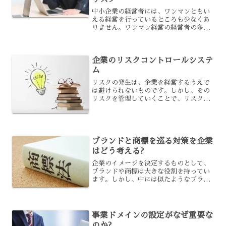
中小企業の経営者には、ワンマンともい
える経営を行っているところも少なくあ
りません。ワンマン経営の経営者の多く
は、事業承継の準備を軽視しているた
め、準備が遅れることで倒産リスクが高
まることも珍しくありません。なぜ、事
企業のリスクコントロールシステ
業承継の準備が遅れると倒産...
ム
リスクの発生は、企業を経営するうえで
は避けられないものです。しかし、その
リスクを管理していくことで、リスクの
影響による損失の回避や低減を図ること
はできます。そのための方法となるのが
リスクコントロールですが、どういった
システムで行われるのでし...
ブランドと商標を巡る対策を企業
はどう考える?
企業のイメージを決定するものとして、
ブランドや商標は大きな役割を持ってい
ます。しかし、中には似たようなブラン
ドや商標を使っている企業などもあり、
そのせいで場合によっては自社のイメー
ジが損なわれる事もあるでしょう。こう
したブランドや商標を守る...
事業ドメインの設定がなぜ重要な
のか?