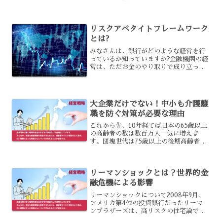
極的な企業の上位20社の株価指数は、20
年前ほとんど同じ水準だった時と比べる
と2倍にまで高くなっているようです。さ
リスクアペタイトフレームワーク
らに企業価値向上とい...
とは?
みなさんは、銀行がどのような経営を行
っているか知っていますか?金融機関の経
営は、ただお金のやり取りで成り立って
いるわけでなく、多くの企業にとって参
考となる経営の考え方があります。業界
を問わず、その考え方って少し興味がわ
きませんか?今回は、リ...
大企業だけでない！中小も介護離
職を防ぐ対策が必要な理由
これから先、10年経てば日本の65歳以上
の高齢者の数は数百万人一気に増えま
す。団塊世代は75歳以上の後期高齢者を
迎え、日本の労働者は一気に介護離職を
迫られる事態に追い込まれる可能性も危
惧されていると言えるでしょう。このよ
リーマンショックとは？世界的金
うな状況を回避するた...
融危機による影響
リーマンショックについて2008年9月、
アメリカ第4位の投資銀行だったリーマ
ンブラザーズは、高リスクの住宅論であ
るサブプライムローンでの大規模な損失