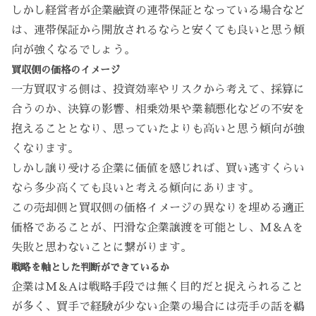
しかし経営者が企業融資の連帯保証となっている場合など
は、連帯保証から開放されるならと安くても良いと思う傾
向が強くなるでしょう。
買収側の価格のイメージ
一方買収する側は、投資効率やリスクから考えて、採算に
合うのか、決算の影響、相乗効果や業績悪化などの不安を
抱えることとなり、思っていたよりも高いと思う傾向が強
くなります。
しかし譲り受ける企業に価値を感じれば、買い逃すくらい
なら多少高くても良いと考える傾向にあります。
この売却側と買収側の価格イメージの異なりを埋める適正
価格であることが、円滑な企業譲渡を可能とし、M＆Aを
失敗と思わないことに繋がります。
戦略を軸とした判断ができているか
企業はM＆Aは戦略手段では無く目的だと捉えられること
が多く、買手で経験が少ない企業の場合には売手の話を鵜