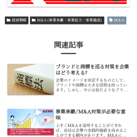
経営戦略
M&A(事業承継・事業拡大・事業撤退)
M＆A
関連記事
ブランドと商標を巡る対策を企業
はどう考える?
企業のイメージを決定するものとして、
ブランドや商標は大きな役割を持ってい
ます。しかし、中には似たようなブラン
ドや商標を使っている企業などもあり、
そのせいで場合によっては自社のイメー
ジが損なわれる事もあるでしょう。こう
したブランドや商標を守る...
事業承継/M&A対策が必要な意
味
上手くM&Aを活用することができれ
ば、会社は企業の金銭的価値を高めるこ
とができる傾向があります。M&Aに積