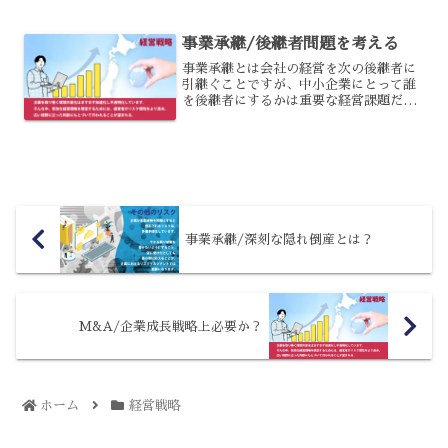
を出したことによる事実上の破産となり
ました。これが世界的に金融危機をもた
事業承継/後継者問題を考える
らしたリーマンショッ...
事業承継とは会社の経営を次の後継者に
引継ぐことですが、中小企業にとって誰
を後継者にするかは重要な経営課題だと
言えるでしょう。事業承継は誰を社長に
するかという経営承継だけの問題におさ
まらず、会社の自社株を誰に引継ぐか、
後継者教育をどのように行...
事業承継/深刻な隠れ倒産とは？
M&A/企業成長戦略上必要か？
ホーム
経営戦略