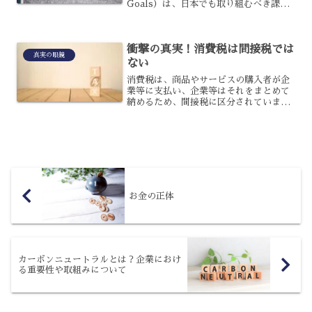
Goals）は、日本でも取り組むべき課題
として注目されています。これには17の
目標があり、健康や生活に関する目標や
エネルギー等に関する目標、環境に...
衝撃の真実！消費税は間接税では
真実の眼鏡
ない
消費税は、商品やサービスの購入者が企
業等に支払い、企業等はそれをまとめて
納めるため、間接税に区分されていま
す。しかし、消費税の実態を見ると、と
ても間接税とは言い難いことが分かりま
す。消費税は、なぜ間接税ではないとい
えるのでしょうか？その理由...
お金の正体
カーボンニュートラルとは？企業におけ
る重要性や取組みについて