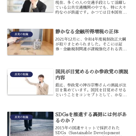
現在、多くの人の交通手段として活躍し
ている公共交通機関の中でも、特に大々
的なのが鉄道です。かつては日本国有鉄
道だったのが分割民営化されたJRです
が、現在になって「国営化」した方がい
いという意見が散見されるようになりま
静かなる金融所得増税の正体
した。JRが国営化する方...
真実の眼鏡
2021年12月に、令和4年度税制改正大綱
が取りまとめられました。そこには証
券・金融税制関連が課税強化される表現
があるものの、足元の改正は見送られた
と報道されて安心した人も多いでしょ
う。しかし、実はいくつかの金融所得増
税は、足元で静かに盛り...
国民が目覚めるのか参政党の演説
真実の眼鏡
内容
最近、参政党の神谷宗幣さんの演説が注
目を集めています。国民を目覚めさせる
ということをコンセプトとして、かなり
過激な内容にも踏み込んで話しているの
ですが、具体的にはどんな内容なのでし
ょうか？実際の街頭演説の内容につい
SDGsを推進する裏側には何があ
て、要点をまとめて紹介して...
真実の眼鏡
るのか？
2015年の国連サミットで採択された
SDGs（Sustainable Development