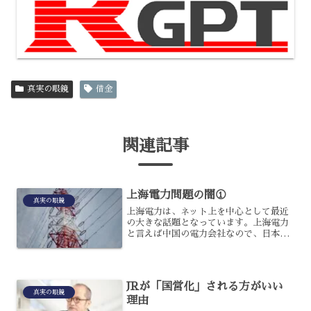
真実の眼鏡
借金
関連記事
上海電力問題の闇①
真実の眼鏡
上海電力は、ネット上を中心として最近
の大きな話題となっています。上海電力
と言えば中国の電力会社なので、日本と
は特に関係がないように思えるでしょ
う。上海電力問題というのは、その上海
電力が運営する発電所が大阪にあるとい
うものです。その問題につい...
JRが「国営化」される方がいい
真実の眼鏡
理由