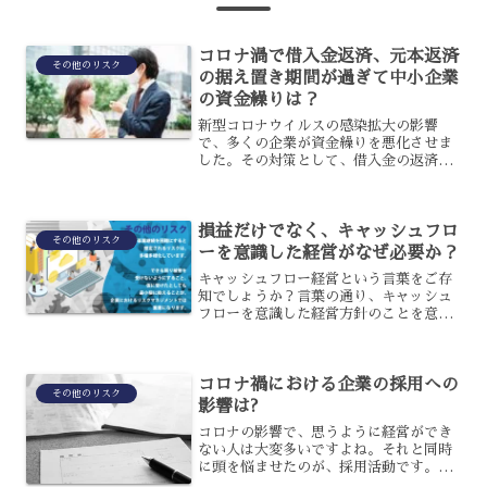
コロナ渦で借入金返済、元本返済
その他のリスク
の据え置き期間が過ぎて中小企業
の資金繰りは？
新型コロナウイルスの感染拡大の影響
で、多くの企業が資金繰りを悪化させま
した。その対策として、借入金の返済や
元本返済には据置期間が設けられていま
す。しかし、その期間が過ぎてしまう
と、中小企業の資金繰りはどうなってし
損益だけでなく、キャッシュフロ
まうのでしょうか？今後の資金...
その他のリスク
ーを意識した経営がなぜ必要か？
キャッシュフロー経営という言葉をご存
知でしょうか？言葉の通り、キャッシュ
フローを意識した経営方針のことを意味
しますが、実際に実行できている企業は
少ないように感じます。特に、中小企業
の場合、キャッシュフロー計算書を作成
コロナ禍における企業の採用への
していない、もしくは有効...
その他のリスク
影響は?
コロナの影響で、思うように経営ができ
ない人は大変多いですよね。それと同時
に頭を悩ませたのが、採用活動です。企
業にとって採用活動は欠かせないもの