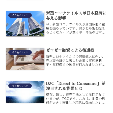
の、やはり従来通りという訳にもいかな
かったでしょう。実際どのような影響が
あり、今後はどう採用活動を...
新型コロナウイルスが日本経済に
その他のリスク
与える影響
今、新型コロナウイルスが全国各地に猛
威を振るっています。何かと外出を控え
るようなムードが漂う中、今後の日本経
済はどうなってしまうのでしょうか。中
には、すでに影響を受けている分野もあ
り、不安を隠せない人も多いでしょう。
今回は、新型コロナウイル...
ゼロゼロ融資による後遺症
その他のリスク
新型コロナウイルスの感染拡大に伴い、
売上高の減少に苦しむ企業に実質無利
子・無担保での融資が行われましたが、
現在はその後遺症に銀行が苦しんでいま
す。ゼロゼロ融資の返済が始まったこと
で、不良債権が増えていく事態を避ける
ために銀行側は対策が必要と...
D2C「Direct to Consumer」が
その他のリスク
注目される背景とは
現在、新しい販売手法として注目されて
いるのが、D2Cです。これは、消費の形
態が大きく変化した現代に登場したもの
で、今の消費形態に合っているものとい
えるでしょう。その詳しい内容や、注目