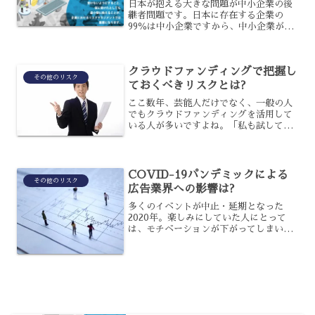
日本が抱える大きな問題が中小企業の後
継者問題です。日本に存在する企業の
99％は中小企業ですから、中小企業が日
本経済の基盤になっているのです。も
し、そのような中小企業が続々と廃業を
決断すれば、日本はどうなってしまうの
クラウドファンディングで把握し
でしょうか？事実、現在廃業...
その他のリスク
ておくべきリスクとは?
ここ数年、芸能人だけでなく、一般の人
でもクラウドファンディングを活用して
いる人が多いですよね。「私も試してみ
たい」という人も、結構多いのではない
でしょうか?しかし、きちんとリスクを理
解しておかなければ、失敗してしまうケ
ースも中にはあります。...
COVID-19パンデミックによる
その他のリスク
広告業界への影響は?
多くのイベントが中止・延期となった
2020年。楽しみにしていた人にとって
は、モチベーションが下がってしまいま
すよね。イベントが中止になった中、密
かにダメージを受けたのは、広告業界。
主催者側と比べると、広告業界は影響が
少ないと思うでしょうが、...