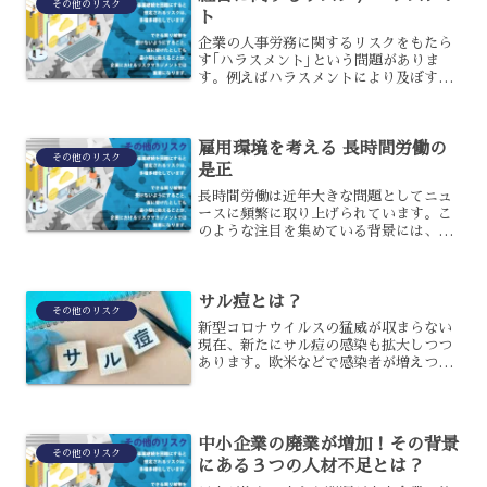
その他のリスク
ト
企業の人事労務に関するリスクをもたら
す｢ハラスメント｣という問題がありま
す。例えばハラスメントにより及ぼすリ
スクとしてコンプライアンスリスクの問
題がありますが、これは男女雇用機会均
等法などの法令違反に問われる可能性も
雇用環境を考える 長時間労働の
あるため、セクハラについ...
その他のリスク
是正
長時間労働は近年大きな問題としてニュ
ースに頻繁に取り上げられています。こ
のような注目を集めている背景には、長
時間労働による精神疲労や自殺など最悪
の結果を招くケースが目立つようになっ
てきたからです。世界的にも「過労死」
サル痘とは？
という言葉は有名になって...
その他のリスク
新型コロナウイルスの猛威が収まらない
現在、新たにサル痘の感染も拡大しつつ
あります。欧米などで感染者が増えつつ
あったのですが、2022年7月に日本国内
でも感染者が確認されています。サル痘
というのは、どのようなものなのでしょ
うか？その特徴につい...
中小企業の廃業が増加！その背景
その他のリスク
にある３つの人材不足とは？