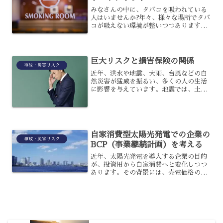
みなさんの中に、タバコを吸われている
人はいませんか?年々、様々な場所でタバ
コが吸えない環境が整いつつありますか
ら、肩身の狭い思いをしている人もいる
でしょう。その一方で、お店や施設によ
っては分煙を行っている場所もあります
よね。今回は、中でも飲...
巨大リスクと損害保険の関係
事故・災害リスク
近年、洪水や地震、大雨、台風などの自
然災害が猛威を振るい、多くの人の生活
に影響を与えています。地震では、土砂
崩れや液状化現象、大規模停電と交通イ
ンフラの停止など多大な被害が生じてい
ます。保険は、有事の備えとしてしっか
りと機能しているのです。
自家消費型太陽光発電での企業の
事故・災害リスク
BCP（事業継続計画）を考える
近年、太陽光発電を導入する企業の目的
が、投資用から自家消費へと変化しつつ
あります。その背景には、売電価格の低
下もありますが、同時に環境への配慮も
注目されたことが理由です。しかし、自
家消費型太陽光発電はそれだけではな
く、企業のBCP（事業継続...