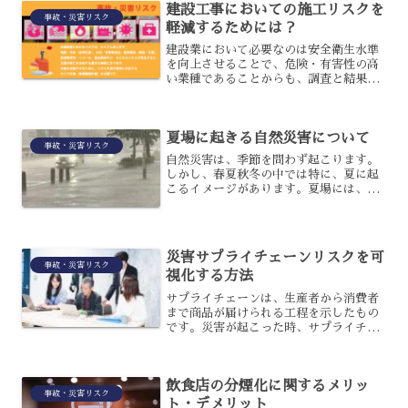
建設工事においての施工リスクを
事故・災害リスク
軽減するためには？
建設業において必要なのは安全衛生水準
を向上させることで、危険・有害性の高
い業種であることからも、調査と結果に
基づいた対策を的確に実施していくこと
が重要です。建設工事を行うにあたって
は、元方事業者が統括管理しておこなっ
夏場に起きる自然災害について
ていくことになるでしょう...
事故・災害リスク
自然災害は、季節を問わず起こります。
しかし、春夏秋冬の中では特に、夏に起
こるイメージがあります。夏場には、ど
のような自然災害が起こるのでしょう
か？また、自然災害に対する対策はどう
したらいいでしょうか？夏場に起きる自
然災害について、解説します...
災害サプライチェーンリスクを可
事故・災害リスク
視化する方法
サプライチェーンは、生産者から消費者
まで商品が届けられる工程を示したもの
です。災害が起こった時、サプライチェ
ーンには大きなリスクが生じることとな
るのですが、問題を早急に解決するには
災害サプライチェーンリスクを可視化し
飲食店の分煙化に関するメリッ
ておく必要があります。災...
事故・災害リスク
ト・デメリット