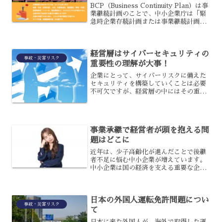
BCP（Business Continuity Plan）は事
業継続計画のことで、中小企業庁は「緊
急時企業存続計画または事業継続計画」
と訳しています。企業が自然災害や大火
災、テロ攻撃といった緊急事態に遭った
時に、損害を最小限に抑えながら事業...
経営層はサイバーセキュリティの
事故・災害リスク
重要性の理解が大事！
企業にとって、サイバーリスクに備えた
セキュリティを構築していくことは必要
不可欠ですが、経営層の中にはその重要
性を理解していない人も少なくありませ
ん。少なからず予算が必要なサイバーセ
キュリティの重要性を理解してもらわな
ければ、対策を進めていく...
事業承継で経営者が頭を抱える問
題はどこに
近年は、少子高齢化が進んだことで後継
者不足に悩む中小企業が増えています。
中小企業は国の経済を支える重要な企業
なので、事業承継をして存続させ発展す
るのが望ましいでしょう。事業承継にお
いて、経営者が頭を抱えることになる問
日本の外国人運転免許問題につい
題は、どこにあるのでしょ...
事故・災害リスク
て
日本に来た外国人が、海外で取得した運