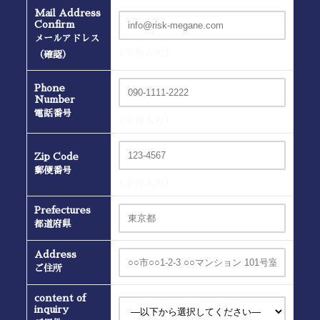
Mail Address
Confirm
メールアドレス
(半角入力）
（確認）
Phone
Number
電話番号
(半角入力）
Zip Code
郵便番号
(半角入力）
Prefectures
都道府県
Address
ご住所
content of
inquiry