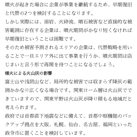
噴火が起きた場合に企業が事業を継続するため、早期復旧
と代替の2つを検討することになります。
しかし実際には、溶岩、火砕流、噴石被害など直接的な被
害範囲に存在する企業は、噴火期間がかなり短くなければ
早期復旧ということは困難です。
そのため被害予測されるエリアの企業は、代替戦略を用い
ることで一旦エリア外に出て事業を行うか、噴火期間は店
じまいと言う形で再開を待つことになるでしょう。
噴火による火山灰の影響
富士山や浅間山など、局所的な被害では収まらず降灰の範
囲かかなり広くなる場合です。関東ローム層は火山灰でで
きていますので、関東平野は火山灰が降り積もる地域だと
考えられます。
政府では首都直下地震などに備えて、首都中枢機能のバッ
クアップ拠点を大阪、札幌、仙台、名古屋、福岡といった
政令市に置くことを検討しています。