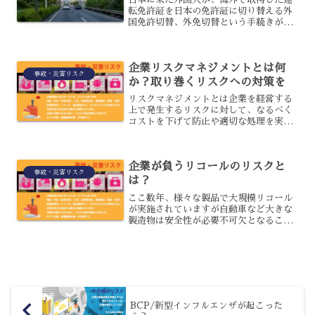
転免許証を日本の免許証に切り替える外
国免許切替、外免切替という手続きが大
きな問題になっています。手続きが簡単
であることで、一時滞在の外国人も手続
きに殺到しており、切替後に事故を起こ
企業リスクマネジメントとは何
すケースも多発しているの...
事故・災害リスク
か？取り巻くリスクへの対策を
リスクマネジメントとは企業を経営する
上で発生するリスクに対して、なるべく
コストを下げて防止や適切な処理を実施
し、被害や損失を最小限に抑えることが
できるように調整していくことです。
企業が負うリコールのリスクと
事故・災害リスク
は？
ここ数年、様々な製品で大規模リコール
が実施されていますが自動車など大きな
製造物は安全性が必要不可欠となること
から製品の欠陥じゃ深刻な問題として扱
われます。リコールをどのように遂行し
たかも企業に対する政府や規制当局から
の調査対象になりますので...
BCP/新型インフルエンザが起こった