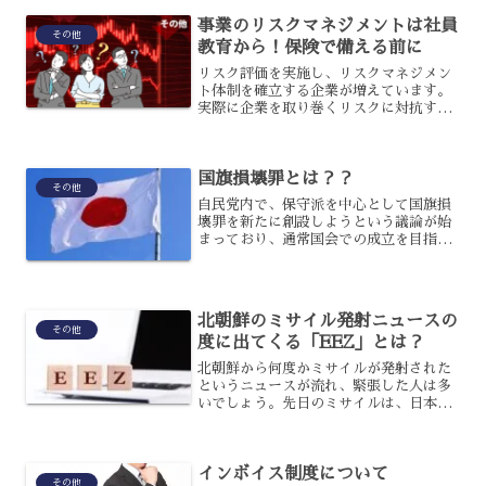
か？重点支援地方交付金に...
事業のリスクマネジメントは社員
その他
教育から！保険で備える前に
リスク評価を実施し、リスクマネジメン
ト体制を確立する企業が増えています。
実際に企業を取り巻くリスクに対抗する
ためには、どのような対策を推進してい
るのでしょう。
国旗損壊罪とは？？
その他
自民党内で、保守派を中心として国旗損
壊罪を新たに創設しようという議論が始
まっており、通常国会での成立を目指し
ているのです。国旗損壊罪は日本の国旗
を意図的に破壊することを禁じる法律で
すが、なぜ創設する必要があるのでしょ
うか？国旗損壊罪について...
北朝鮮のミサイル発射ニュースの
その他
度に出てくる「EEZ」とは？
北朝鮮から何度かミサイルが発射された
というニュースが流れ、緊張した人は多
いでしょう。先日のミサイルは、日本上
空を通過してEEZ外に落下したというニ
ュースが流れて安心したかと思います
が、EEZというのはそもそも何なのでし
インボイス制度について
ょうか？EEZはいった...
その他