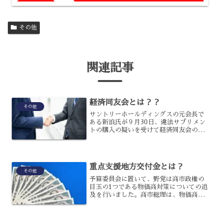
その他
関連記事
経済同友会とは？？
その他
サントリーホールディングスの元会長で
ある新浪氏が９月30日、違法サプリメン
トの購入の疑いを受けて経済同友会の代
表幹事を辞任すると発表したのです。し
かし、経済同友会という組織については
知らないという人も多いと思いますが、
どのような組織なのでし...
重点支援地方交付金とは？
その他
予算委員会に置いて、野党は高市政権の
目玉の1つである物価高対策についての追
及を行いました。高市総理は、物価高対
策の1つとして重点支援地方交付金を取り
上げ、拡充することを強調したのです
が、そもそもどのようなものでしょう