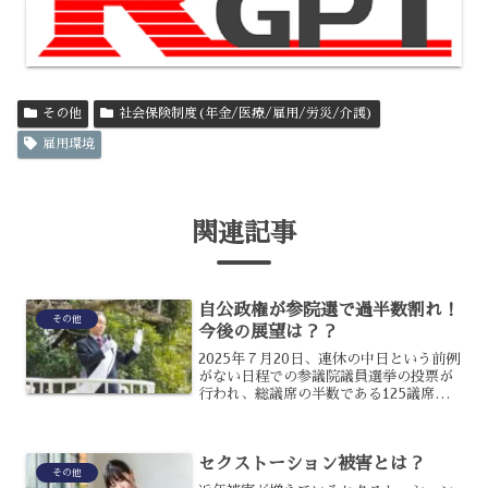
その他
社会保険制度(年金/医療/雇用/労災/介護)
雇用環境
関連記事
自公政権が参院選で過半数割れ！
その他
今後の展望は？？
2025年７月20日、連休の中日という前例
がない日程での参議院議員選挙の投票が
行われ、総議席の半数である125議席を
争ったのですが、結果はどうなったでし
ょうか？自民党と公明党の連立与党は、
非改選議席の75議席と合わせて過半数の
セクストーション被害とは？
125議席を目...
その他