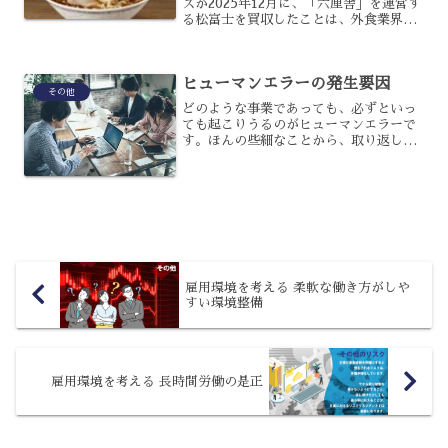
ズが2025年12月に、「六厘舎」を運営す
る松富士を買収したことは、外食業界に
衝撃を与えました。同じく大手牛丼チェ
ーンの吉野家も、10年前からラーメン屋
の買収を進めているのですが、なぜ牛丼
ヒューマンエラーの発生要因
チェーンはラーメ...
その他
どのような事業であっても、必ずといっ
ても起こりうるのがヒューマンエラーで
す。ほんの些細なことから、取り返しの
つかない事故へとつながってしまう可能
性があるのですが、その発生を防ぐこと
はできないのでしょうか?ヒューマンエラ
ーを防ぐために、その発...
雇用環境を考える 柔軟な働き方がしや
すい環境整備
雇用環境を考える 長時間労働の是正