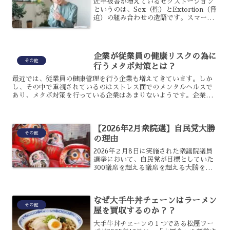
近年被害が増えているセクストーション
というのは、Sex（性）とExtortion（脅
迫）の組み合わせの造語です。スマート
フォンやSNSの利用者が増えるのに伴っ
て被害も増えていて、被害者は精神的に
も経済的にも深刻なダメージを受けてい
るのです。...
企業が従業員の健康リスクの為に
その他
行うメタボ対策とは？
最近では、従業員の健康管理を行う企業も増えてきています。しか
し、その中で重視されているのはストレス面でのメンタルヘルスで
あり、メタボ対策を行っている企業はあまりないようです。企業が
従業員のメタボ対策を行うには、どのような事をしたらいいので
し...
【2026年2月衆院選】自民党大勝
その他
の理由
2026年２月8日に実施された衆議院議員
選挙において、自民党が目標としていた
300議席を超える議席を超える大勝を収
めました。昨年、一昨年の選挙で連敗し
少数与党と呼ばれていた自民党ですが、
今回大勝となったのはなぜなのでしょう
なぜ大手牛丼チェーンはラーメン
か？自民党大勝の理...
その他
屋を買収するのか？？
大手牛丼チェーンの１つである松屋フー