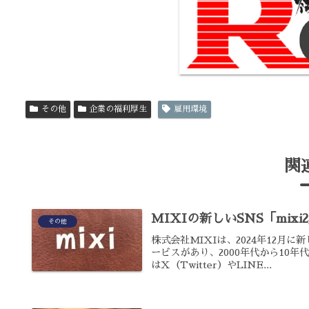
その他
企業の福利厚生
雇用環境
関
MIXIの新しいSNS「mix
その他
株式会社MIXIは、2024年12月に
ービスがあり、2000年代から10
はX（Twitter）やLINE...