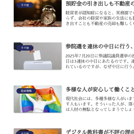
預貯金の引き出しも不動産
その他
経営者が認知症になると、実務面で
らず、会社の経営や家族の生活にも
き出すことも不動産の売却も難しくな
参院選を連休の中日に行う
その他
2025年7月20日に参議院議員選挙
日は3連休の中日にあたるのです。
れているのですが、なぜ中日に行う必
多様な人が安心して働くこ
経営戦略
現代社会には、多種多様な人がいま
す人もいます。そういった人が、落
は人材の無駄となってしまうでしょう
デジタル教科書が不評の理
その他