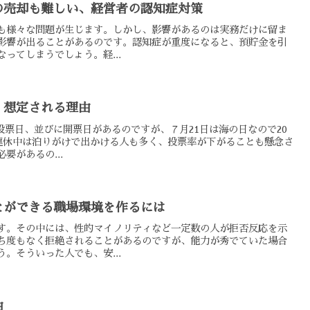
の売却も難しい、経営者の認知症対策
も様々な問題が生じます。しかし、影響があるのは実務だけに留ま
影響が出ることがあるのです。認知症が重度になると、預貯金を引
ってしまうでしょう。経...
、想定される理由
の投票日、並びに開票日があるのですが、７月21日は海の日なので20
連休中は泊りがけで出かける人も多く、投票率が下がることも懸念さ
要があるの...
とができる職場環境を作るには
す。その中には、性的マイノリティなど一定数の人が拒否反応を示
ち度もなく拒絶されることがあるのですが、能力が秀でていた場合
。そういった人でも、安...
由