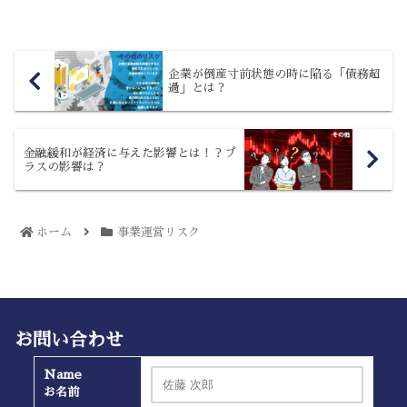
融資も受けづらくなるでしょう。金利あ
る世界での、中小企業が取...
企業が倒産寸前状態の時に陥る「債務超
過」とは？
金融緩和が経済に与えた影響とは！？プ
ラスの影響は？
ホーム
事業運営リスク
お問い合わせ
Name
お名前