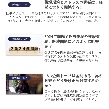
職場環境とストレスの関係は、経
やどの企業にも当てはまる...
事業運営リスク
営に大きく関係する?
仕事によるストレスを抱えている人の中には、職場環境が原因とい
う人も少なくないでしょう。実は、この職場環境とストレスの関係
というのは、大きく経営にも関係してくるのです。ここでは、職場
環境とストレスが経営に対しどのように関係してくるのか、解説
し...
2024年問題で物流業界や建設業
事業運営リスク
界、医療関係にどのような影響
が？
働き方改革関連法案が順次施行され、労
働環境にも大きな変化が訪れています。
物流業界や建設業界、医療業界など特に
長時間労働が目立つ業界においては、本
来2019年から適用される法律が5年の猶
予を得ていたのです。しかし、とうとう
中小企業トップは金利ある世界の
すべての業界で適用さ...
事業運営リスク
到来をどう受け止め対策するの
か？
日本は長らく超低金利になっていたので
すが、日銀は金融政策決定会合の中で、
政策金利の引き上げを決定しました。今
まで、日本では金利がほとんどなかった
のですが、今後は金利が上昇したことで