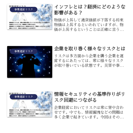
インフレとは？経済にどのような
事業運営リスク
影響がある？
物価が上昇して通貨価値が下落する将来
物価は上昇するといわれていますが、物
価が上昇するということは正確に言うと
通貨価値が下落することになります。こ
のインフレ（インフレーション）といわ
れる状況は、これまでは100円で購入で
企業を取り巻く様々なリスクとは
きていたものが150円...
事業運営リスク
リスクは多方面から企業を襲う企業を運
営するにあたっては、常に様々なリスク
が取り巻いている状態です。災害や事故
などにより工場が火災に巻き込まれれ
ば、生産活動が停止し操業率の低下、最
悪の場合には停止するリスクがありま
す。それだけではありません。...
情報セキュリティの基準作りがリ
事業運営リスク
スク回避につながる
企業経営においてリスクは常に背中合わ
せです。中でも、情報漏洩などの問題は
多く企業で起きています。今回はそのよ
うなリスクに対しての対策として、セキ
ュリティの基準作りの重要性を解説させ
ていただきます。情報セキュリティは今