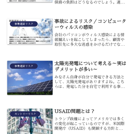
債務の負担はどうなるのでしょう。連帯
保証人の責任義務とは？会社が金融機関
から借入れをする場合には、ほとんどの
場合が代表者や役員が連帯保証人になる
事故によるリスク／コンピュータ
ことを求められると思いま...
事業運営リスク
ーウィルスの感染
会社のパソコンがウィルス感染による情
報漏えいを起こしてしまったら、顧客や
取引先に多大な迷惑をかけるだけでなく
自社も損害賠償責任を負うことになり大
きな損失を被ることになります。そのた
めにもまずは正しい知識を持ち、起こり
太陽光発電について考える～実は
うるシチュエーションなど...
事業運営リスク
デメリットが多い～
みなさん自身が自分で発電できる方法と
して、太陽光発電がありますよね。こち
らは、発電した分を自宅で利用する事が
できる他、余った分を販売できる等、何
かとメリットの多い発電方法ですよね。
ですが、本当にメリットばかりの仕組み
なのでしょうか?実はメリ...
USAID問題とは？
カントリーリスク
トランプ政権によってアメリカでは多く
の変化が起こっているのですが、米国際
開発庁（USAID）も閉鎖する方針となっ
たのです。政府効率化を理由として解体