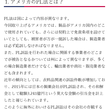
アメリカのPL法とは？
PL法は国によって内容が異なります。
今回取り上げるアメリカでは、製品がアメリカ国内のどこ
で使用されていても、さらには契約上で免責条項を設けて
いてとしても、被害者が万が一提訴した場合は、製造業者
は必ず応訴しなければなりません。
また、PL訴訟を行われた場合に関係する事業者のどこま
でが被告となるかついては州によって異なりますが、多く
の場合製造業者だけでなく、輸出業者や商社・販売業者な
ども含まれます。
近年の傾向としては、衣料品関連の訴訟件数が増加してお
り、2015年には日本の製薬会社がPL訴訟され、その和解
金として総額3,241億円という莫大な金額の引当金を計上
したと報じられています。
このように海外においけるPL訴訟はその会社の存続する