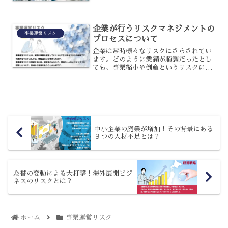
と国務省への統合を進めようとしている
のですが、多くの混乱が広がっているの
です。USAIDの役...
企業が行うリスクマネジメントの
事業運営リスク
プロセスについて
企業は常時様々なリスクにさらされてい
ます。どのように業績が順調だったとし
ても、事業縮小や倒産というリスクにさ
らされているのはどの企業でも同じで
す。リスクとは損失の発生する不確実性
のことで、損失の生起・拡大要因があれ
ば損失が出る可能性があり、...
中小企業の廃業が増加！その背景にある
３つの人材不足とは？
為替の変動による大打撃！海外展開ビジ
ネスのリスクとは？
ホーム
事業運営リスク