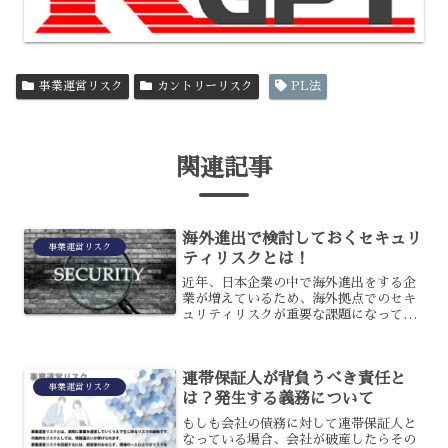
事業運営リスク
カントリーリスク
PL法
関連記事
海外進出で検討しておくセキュリ
事業運営リスク
ティリスクとは！
近年、日本企業の中で海外進出をする企
業が増えているため、海外拠点でのセキ
ュリティリスクが重要な課題になってい
ます。海外では、国内とは違って本社で
の管理が難しく、働く人の考え方も異な
るケースがあるため、セキュリティリス
連帯保証人が背負うべき責任と
クが生じやすいのです。海...
事業運営リスク
は？発生する義務について
もしも会社の債務に対して連帯保証人と
なっている場合、会社が破産したらその