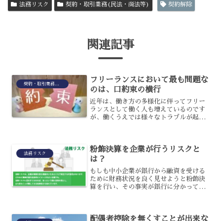
法務リスク
契約・取引業務(民法・商法等)
契約解除
関連記事
フリーランスにおいて最も問題な
契約・取引業務(民法・商法等)
のは、口約束の横行
近年は、働き方の多様化に伴ってフリー
ランスとして働く人も増えているのです
が、働くうえでは様々なトラブルが起こ
ることもあります。特に問題となるのは
契約に関することで、契約書を交わさず
口約束で済ますことも横行していたので
粉飾決算を企業が行うリスクと
す。フリーランスとの口約...
法務リスク
は？
もしも中小企業が銀行から融資を受ける
ために財務状況を良く見せようと粉飾決
算を行い、その事実が銀行に分かってし
まった場合にはどうなるのでしょう。銀
行は粉飾決算が分かった場合にどう対応
するかという取り決めは行っておらず、
配偶者控除を無くすことが出来な
担当の店舗と審査部が話し...