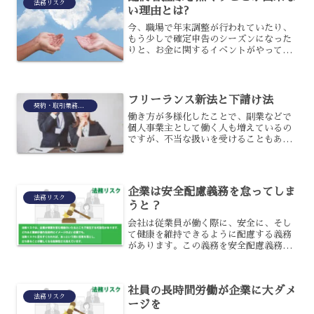
法務リスク
い理由とは?
今、職場で年末調整が行われていたり、
もう少しで確定申告のシーズンになった
りと、お金に関するイベントがやってき
ますよね。申告が必要な人の中には、控
除面の恩恵を受けるために手続きする人
も少なくありません。ところで、少し前
に世間で議論されたある話...
フリーランス新法と下請け法
契約・取引業務(民法・商法等)
働き方が多様化したことで、副業などで
個人事業主として働く人も増えているの
ですが、不当な扱いを受けることもある
のです。近年増えている個人事業主を守
るためにフリーランス新法が施行される
こととなったのですが、似たような法律
として下請け法もあります...
企業は安全配慮義務を怠ってしま
法務リスク
うと？
会社は従業員が働く際に、安全に、そし
て健康を維持できるように配慮する義務
があります。この義務を安全配慮義務と
いいますが、もしも会社がその義務を怠
った場合には安全配慮義務違反に課せら
れます。仕事で使う器具や設備の準備や
社員の長時間労働が企業に大ダメ
従業員の働く場所を指定す...
法務リスク
ージを