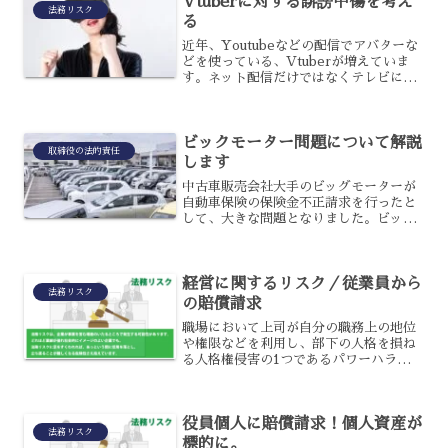
Vtuberに対する誹謗中傷を考え
法務リスク
る
近年、Youtubeなどの配信でアバターな
どを使っている、Vtuberが増えていま
す。ネット配信だけではなくテレビに出
たりCMに起用されたりと、幅広く活躍
するようになったVtuberですが、認知度
が高まるということはそれだけ批判的な
ビックモーター問題について解説
意見も増...
取締役の法的責任
します
中古車販売会社大手のビッグモーターが
自動車保険の保険金不正請求を行ったと
して、大きな問題となりました。ビッグ
モーター問題とも言われて社会問題とな
ったのですが、具体的には何があったの
でしょうか？ビッグモーター問題という
経営に関するリスク／従業員から
のは一体どのような問題だ...
法務リスク
の賠償請求
職場において上司が自分の職務上の地位
や権限などを利用し、部下の人格を損ね
る人格権侵害の1つであるパワーハラスメ
ントなどが問題視されています。上司か
ら部下に対する叱責や注意は内容によっ
て必要なことですが、あくまでも会社と
役員個人に賠償請求！個人資産が
いう集団で仕事をしてい...
法務リスク
標的に。