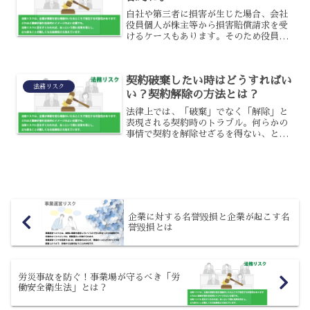
自社や第三者に損害が生じた場合、会社
役員個人が株主等から損害賠償請求を受
けるケースもあります。そのため役員は
法令遵守だけでなく、善管注意義務、忠
実義務、監視・監督義務などに違反しな
いことも大切です。
契約破棄したい時はどうすればい
法務リスク
い？契約解除の方法とは？
法律上では、「破棄」でなく「解除」と
表現される契約時のトラブル。何らかの
事情で契約を解除せざるを得ない、とい
うケースも珍しくありませんよね。しか
しそういったことは、簡単に行えるもの
なのでしょうか?一旦結んだ契約を解除す
るのは難しそうですよね...
企業に対する名誉毀損と企業が起こす名
誉毀損とは
労災事故を防ぐ！事業場が守るべき「労
働安全衛生法」とは？