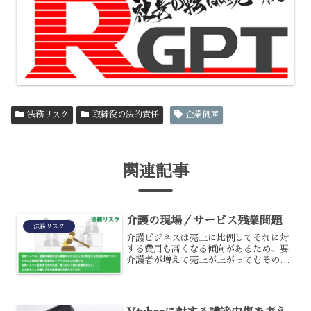
法務リスク
取締役の法的責任
企業倒産
関連記事
介護の現場／サービス残業問題
法務リスク
介護ビジネスは売上に比例してそれに対
する費用も高くなる傾向があるため、要
介護者が増えて売上が上がってもその
分、介護職員を必要とするので人件費が
かかります。さらに高齢者がメインのた
め、利用者が数名亡くなった場合にはす
ぐ赤字になるなど、経営破綻...