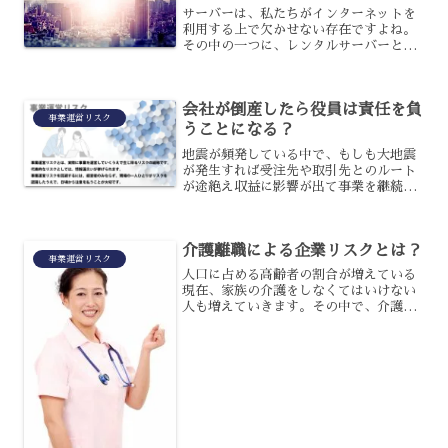
サーバーは、私たちがインターネットを
利用する上で欠かせない存在ですよね。
その中の一つに、レンタルサーバーとい
うものがあるのですが、セキュリティ面
はどうなっているのか、不安に思う人も
いるでしょう。そこで今回は、レンタル
会社が倒産したら役員は責任を負
サーバーのセキュリティに...
事業運営リスク
うことになる？
地震が頻発している中で、もしも大地震
が発生すれば受注先や取引先とのルート
が途絶え収益に影響が出て事業を継続で
きなくなる可能性も否定できません。工
場や事務所が倒壊してしまえば、再建ま
でに日数や費用がかかり、その間は休業
介護離職による企業リスクとは？
せざるを得ない状態にもな...
事業運営リスク
人口に占める高齢者の割合が増えている
現在、家族の介護をしなくてはいけない
人も増えていきます。その中で、介護を
するために退職してしまう介護離職者の
人数も年々増加しつつあるのですが、そ
こに潜む企業リスクについてはご存知で
しょうか?介護離職による...