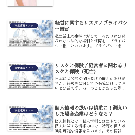
経営に関するリスク／プライバシ
事業運営リスク
ー侵害
私生活上の事柄に対して、みだりに公開
されない法的な権利と保障を「プライバ
シー権」といいます。プライバシー権は
人格権の1つであり、法的に保護されてい
るため社会的評価の低下に関係なく、侵
害した場合には民法上の不法行為として
リスクと保険／経営者に関わるリ
損害賠償などの対象です...
事業運営リスク
スクと保険（死亡）
日本には公的な保障制度の備えがありま
すが、経営者に対しての保障はけして厚
いとは言えず、万一のことがあった際に
十分な保障を得られるとは言えません。
さらに相続が発生した場合、会社の株式
評価が高額になることで想定していた以
個人情報の扱いは慎重に！漏えい
上の相続税が発生するケー...
事業運営リスク
した場合企業はどうなる？
個人情報とは？個人情報とは生きている
個人に関する情報の中で、特定の個人が
識別可能な情報を言います。その情報だ