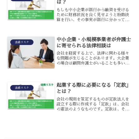
は？
もしも中小企業が銀行から融資を受ける
ために財務状況を良く見せようと粉飾決
算を行い、その事実が銀行に分かってし
まった場合にはどうなるのでしょう。銀
行は粉飾決算が分かった場合にどう対応
するかという取り決めは行っておらず、
中小企業・小規模事業者が弁護士
担当の店舗と審査部が話し...
法務リスク
に寄せられる法律相談は
会社を経営する上で、法律に関わる様々
な問題が生じることがあります。大企業
の場合は顧問弁護士がいることも多いの
ですが、中小企業や小規模事業者の場合
はそういった契約を結んでいることは少
ないため、問題が生じた際に弁護士へと
相談することが多いでしょ...
起業する際に必要になる「定款」
法務リスク
とは？
会社の規則を策定するものが定款法人を
設立する際に作成する「定款」は、会社
の憲法のようなものです。定款は、その
法人の目的・活動・組織・構成員・業務
執行などの基本規則などが示されていま
す。そのため、定款を作成するというこ
とは、設立する会社にとっ...