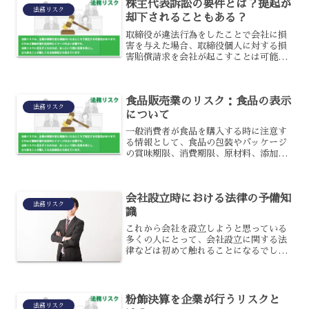
株主代表訴訟の要件とは？提起が
法務リスク
却下されることもある？
取締役が違法行為をしたことで会社に損
害を与えた場合、取締役個人に対する損
害賠償請求を会社が起こすことは可能で
す。しかし損害賠償請求を決定し遂行す
るのは役員で、原則取締役会の決議で決
定します。そうなると問題を起こした役
食品販売業のリスク：食品の表示
員も取締役会に参加します...
法務リスク
について
一般消費者が食品を購入する時に注意す
る情報として、食品の包装やパッケージ
の賞味期限、消費期限、原材料、添加
物、栄養成分、エネルギーなどがあると
思います。この食品表示に関してもルー
ルが定められており、食品表示に関する
会社設立時における法律の予備知
規定をまとめた「食品表示法...
法務リスク
識
これから会社を設立しようと思っている
多くの人にとって、会社設立に関する法
律などは初めて触れることになるでしょ
う。そのため、どのようなことに気を付
ければいいのかわからないことも多いで
すよね。会社設立時に、あらかじめ把握
しておきたい法律の予備知...
粉飾決算を企業が行うリスクと
法務リスク