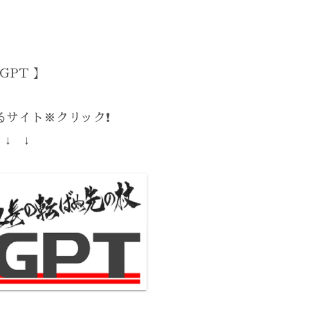
GPT 】
サイト※クリック❗️
 ↓ ↓