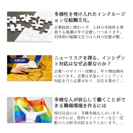
落ち込むというのはめったにないことで
す。日産自動車はなぜ大幅に営業利益を
落として凋落してし...
多様性を受け入れたインクルージ
ョンな組織文化。
企業経営に関わらず、人材の多様性を尊
重する風潮は年々定着しつつあります。
旧体制の組織文化では人材の定着が難し
くなっている昨今、これからはどう在る
べきか考えさせられますよね。特に最近
の傾向としては、経営や人材活用におけ
る“インクルージョン”が...
ニューリスクを探る、インシデン
危機管理
ト対応はなぜ必要なのか？
企業へのサイバー攻撃は、年々増加傾向
にあります。企業は早急にインシデント
対応を行う必要があり、注目を集めてい
るのですが、インシデント対応は適切な
手順で行うことが大切です。また、イン
シデント対応について詳しく知らない人
多様な人が安心して働くことがで
も多いでしょう。インシデ...
きる職場環境を作るには
現代社会には、多種多様な人がいます。
その中には、性的マイノリティなど一定
数の人が拒否反応を示す人もいます。そ
ういった人が、落ち度もなく拒絶される
ことがあるのですが、能力が秀でていた