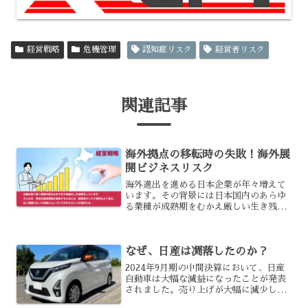
経営戦略
危機管理
認知症リスク
経営者リスク
関連記事
海外拠点の移転時の失敗！海外展
開ビジネスリスク
海外進出を進める日本企業が年々増えて
います。その背景には日本国内のあらゆ
る業種が成熟期をむかえ厳しい生き残り
競争を強いられていることがあるでしょ
う。しかし、海外に拠点を作る際には失
敗もつきもので、それにより会社全体が
なぜ、日産は凋落したのか？
厳しい状況に陥ってしまう...
2024年9月期の中間決算において、日産
自動車は大幅な減益になったことが発表
されました。売り上げが大幅に減少した
としても、営業利益が前年比で90％以上