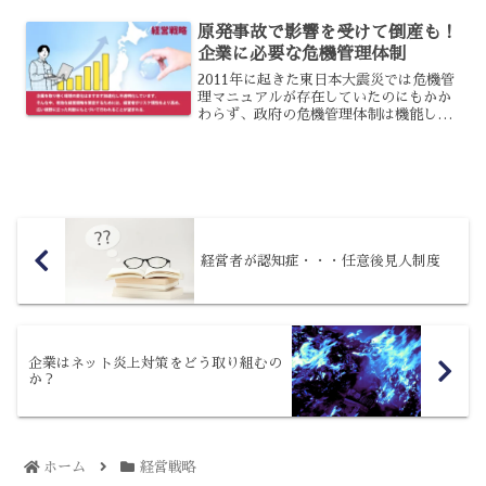
場合は人材の無駄となってしまうでしょ
原発事故で影響を受けて倒産も！
う。そういった人でも、安...
企業に必要な危機管理体制
2011年に起きた東日本大震災では危機管
理マニュアルが存在していたのにもかか
わらず、政府の危機管理体制は機能しま
せんでした。巨大地震が発生し、それに
伴って津波、余震が起こり、さらには福
島第一原子力発電所事故が起こりまし
た。地震対策や原発にお...
経営者が認知症・・・任意後見人制度
企業はネット炎上対策をどう取り組むの
か？
ホーム
経営戦略