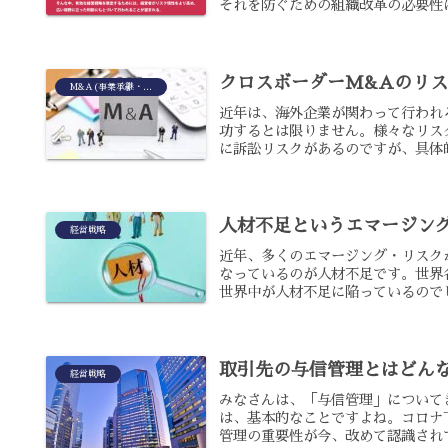
それを防ぐための組織改革の必要性に
クロスボーダーM&Aのリス
M&A(事業承継・事業拡大・事業撤退)
近年は、海外企業が関わって行われ
功するとは限りません。様々なリス
に訴訟リスクがあるのですが、具体的
人材不足というエマージン
経営戦略
近年、多くのエマージング・リスク
なっているのが人材不足です。世界
世界中が人材不足に陥っているのでし
取引先の与信管理とはどん
経営戦略
みなさんは、「与信管理」について
は、基本的なことですよね。コロナ
管理の重要性が今、改めて認識されて