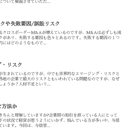
ついて解説させていただ...
クや失敗要因/訴訟リスク
るクロスボーダーM&Aが増えているのですが、M&Aは必ずしも成
クがあり、失敗する要因も色々とあるのです。失敗する要因の１つ
にはどのようなもので...
グ・リスク
が生まれているのですが、中でも世界的なエマージング・リスクと
各地の企業で最大のリスクともいわれている問題なのですが、なぜ
ょうか？人材不足という...
な方法か
きちんと理解していますか?企業間の取引を担っている人にとって
下の状況で経営が思うようにいかず、悩んでいる方が多い中、与信
います。今回は、与信管...