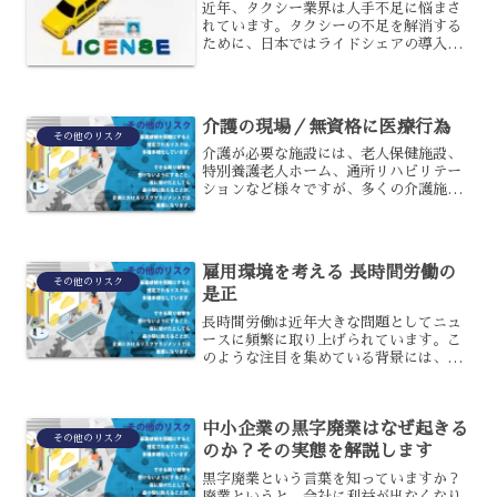
近年、タクシー業界は人手不足に悩まさ
れています。タクシーの不足を解消する
ために、日本ではライドシェアの導入を
検討していたのですが、とうとう東京都
限定でサービスが開始されました。ライ
ドシェアは、何が問題なのでしょうか？
ライドシェアがダメな理由...
介護の現場／無資格に医療行為
その他のリスク
介護が必要な施設には、老人保健施設、
特別養護老人ホーム、通所リハビリテー
ションなど様々ですが、多くの介護施設
形態で看護師などの看護職員は必須人員
です。介護施設の利用者は生活上に必要
な介護を求めて利用するわけですが、要
介護状態の人は心身のバラ...
雇用環境を考える 長時間労働の
その他のリスク
是正
長時間労働は近年大きな問題としてニュ
ースに頻繁に取り上げられています。こ
のような注目を集めている背景には、長
時間労働による精神疲労や自殺など最悪
の結果を招くケースが目立つようになっ
てきたからです。世界的にも「過労死」
中小企業の黒字廃業はなぜ起きる
という言葉は有名になって...
その他のリスク
のか？その実態を解説します
黒字廃業という言葉を知っていますか？
廃業というと、会社に利益が出なくなり