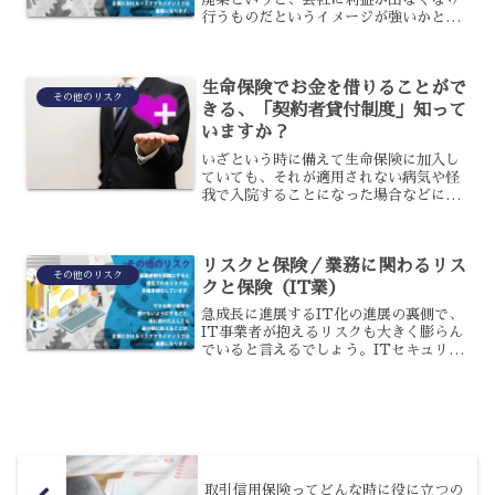
行うものだというイメージが強いかと思
いますが、実は現在日本では中小企業を
中心に利益が出ているのに廃業に追い込
まれるケースが非常に増加しているので
生命保険でお金を借りることがで
す。これが黒字廃業です。...
その他のリスク
きる、「契約者貸付制度」知って
いますか？
いざという時に備えて生命保険に加入し
ていても、それが適用されない病気や怪
我で入院することになった場合などに
は、貯金だけで対応できないこともある
でしょう。そんな時に、少しでも足しに
なればと生命保険を解約し、払戻金をあ
リスクと保険／業務に関わるリス
てにすることもあります。そ...
その他のリスク
クと保険（IT業）
急成長に進展するIT化の進展の裏側で、
IT事業者が抱えるリスクも大きく膨らん
でいると言えるでしょう。ITセキュリテ
ィやIT事故対策に注力してもやはり限界
があるため、保険で備えることが必要と
言えるでしょう。
取引信用保険ってどんな時に役に立つの