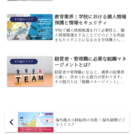
が、意外と事情は複雑です。本記事で
は、人手不足倒産の実態とその対...
教育業界：学校における個人情報
その他のリスク
保護と情報セキュリティ
学校で個人情報保護を行う必要性と、個
人情報保護をすることでどのような利益
をもたらすことになるかを全体像として
把握していくことが大切です。現在では
高度情報通信ネットワーク社会により、
これまでとは異なる個人に関する情報の
経営者・管理職に必要な組織マネ
利用や流通が生じています...
その他のリスク
ージメントとは?
経営者や管理職になると、通常の従業員
と違い、求められる能力が変わります。
その能力とは「組織マネージメント」。
しかし、なぜ組織マネージメントが経営
者や管理職に必要なのでしょうか?実際、
それを知る人は、ごく僅かです。正しい
理解で実践するためにも...
海外拠点の移転時の失敗！海外展開ビジ
ネスリスク