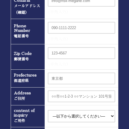
Confirm
メールアドレス
(半角入力）
（確認）
Phone
Number
電話番号
(半角入力）
Zip Code
郵便番号
(半角入力）
Prefectures
都道府県
Address
ご住所
content of
inquiry
ご用件