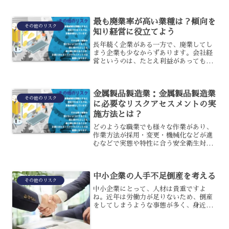
の企業です。ゾンビ企業とは、いったい
どのような状態なのでしょうか？また、
最も廃業率が高い業種は？傾向を
どのくらい増えているのか...
その他のリスク
知り経営に役立てよう
長年続く企業がある一方で、廃業してし
まう企業も少なからずあります。会社経
営というのは、たとえ利益があっても存
続できるとは限らず、経営者は如何にし
て存続させていくかも考えなくてはいけ
ないのです。そこで今回は、企業の廃業
金属製品製造業：金属製品製造業
率を業種別に見ていき、そ...
その他のリスク
に必要なリスクアセスメントの実
施方法とは？
どのような職業でも様々な作業があり、
作業方法が採用・変更・機械化などが進
むなどで実態や特性に合う安全衛生対策
を実施する必要性が高まっている状態で
す。職場の中に存在するリスクは何かを
見つけ出して、災害が起きる前に事前に
中小企業の人手不足倒産を考える
リスクの除去や低減措置を...
その他のリスク
中小企業にとって、人材は貴重ですよ
ね。近年は労働力が足りないため、倒産
をしてしまうような事態が多く、身近に
そのような企業があるのを見かけたこと
がある人もいるかもしれません。です