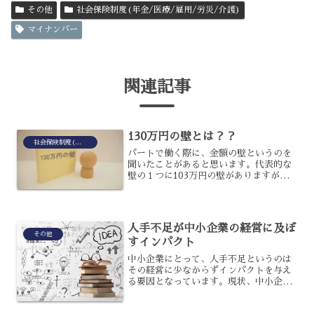
その他
社会保険制度(年金/医療/雇用/労災/介護)
マイナンバー
関連記事
130万円の壁とは？？
社会保険制度(年金/医療/雇用/労災/介護)
パートで働く際に、金額の壁というのを
聞いたことがあると思います。代表的な
壁の１つに103万円の壁がありますが、
実は130万円の壁があるのはご存じでし
ょうか？130万円の壁を超える・超えな
いでは、どのような違いがあるのでしょ
うか？130万円の...
人手不足が中小企業の経営に及ぼ
その他
すインパクト
中小企業にとって、人手不足というのは
その経営に少なからずインパクトを与え
る要因となっています。現状、中小企業
はどれほどの人手不足に悩まされている
のでしょうか?また、その対策としてはど