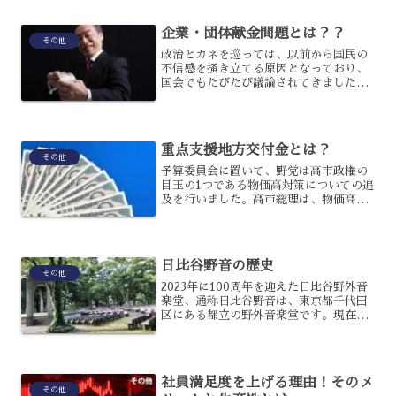
のような方法が考えられるでしょうか?人
手不足が及ぼすインパ...
企業・団体献金問題とは？？
その他
政治とカネを巡っては、以前から国民の
不信感を掻き立てる原因となっており、
国会でもたびたび議論されてきました。
しかし与党である自民党が企業献金に大
きく依存してきたため反対しており、禁
止は実現されなかったのです。今、再び
起こっている企業・団体献...
重点支援地方交付金とは？
その他
予算委員会に置いて、野党は高市政権の
目玉の1つである物価高対策についての追
及を行いました。高市総理は、物価高対
策の1つとして重点支援地方交付金を取り
上げ、拡充することを強調したのです
が、そもそもどのようなものでしょう
か？重点支援地方交付金に...
日比谷野音の歴史
その他
2023年に100周年を迎えた日比谷野外音
楽堂、通称日比谷野音は、東京都千代田
区にある都立の野外音楽堂です。現在は
小音楽堂と呼ばれる音楽堂は1905年に完
成し、1923年に大音楽堂が完成したので
す。2025年10月から建て替え、再整備の
ため...
社員満足度を上げる理由！そのメ
その他