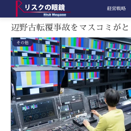
経営戦略
辺野古転覆事故をマスコミがと
その他