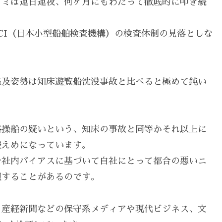
コミは連日連夜、何ヶ月にもわたって徹底的に叩き続
CI（日本小型船舶検査機構）の検査体制の見落としな
追及姿勢は知床遊覧船沈没事故と比べると極めて鈍い
格操船の疑いという、知床の事故と同等かそれ以上に
控えめになっています。
や社内バイアスに基づいて自社にとって都合の悪いニ
視することがあるのです。
、産経新聞などの保守系メディアや現代ビジネス、文