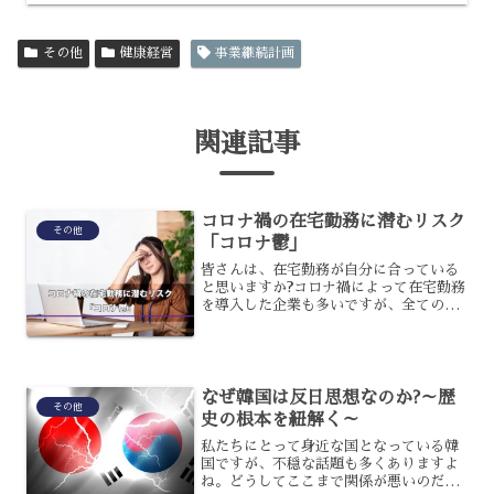
その他
健康経営
事業継続計画
関連記事
コロナ禍の在宅勤務に潜むリスク
その他
「コロナ鬱」
皆さんは、在宅勤務が自分に合っている
と思いますか?コロナ禍によって在宅勤務
を導入した企業も多いですが、全ての従
業員に受け入れられている訳ではありま
せん。場合によっては、「コロナ鬱」に
なってしまう人もいるのです。コロナ鬱
になってしまう原因は、...
なぜ韓国は反日思想なのか?～歴
その他
史の根本を紐解く～
私たちにとって身近な国となっている韓
国ですが、不穏な話題も多くありますよ
ね。どうしてここまで関係が悪いのだろ