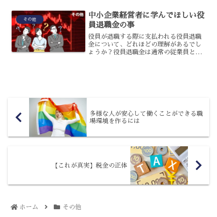
れる法律になります。どのような法律
で、なぜ日常生活に関...
中小企業経営者に学んでほしい役
その他
員退職金の事
役員が退職する際に支払われる役員退職
金について、どれほどの理解があるでし
ょうか？役員退職金は通常の従業員とは
異なり、税務上・法務上の制約がいくつ
か存在します。これを知らずに役員退職
金を支払うことは非常にリスクを伴いま
す。しかし、多くの経営者...
多様な人が安心して働くことができる職
場環境を作るには
【これが真実】税金の正体
ホーム
その他