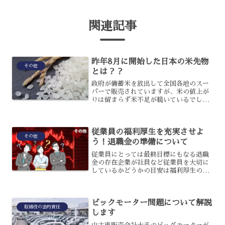
関連記事
昨年8月に開始した日本の米先物
その他
とは？？
政府が備蓄米を放出して全国各地のスー
パーで販売されていますが、米の値上が
りは留まらず米不足が続いているでしょ
う。そんな中で注目されているのが、昨
年８月に開始した米指数先物という新た
な取引ですが、実は米の高騰の原因とも
従業員の福利厚生を充実させよ
いわれているのです。日本...
その他
う！退職金の準備について
従業員にとっては最終目標にもなる退職
金の存在企業が社員など従業員を大切に
しているかどうかの目安は福利厚生の充
実さが基準になるでしょう。日本は高齢
化が進む中で、将来リタイアした後に退
職金がもらえるかどうかは大きなポイン
ビックモーター問題について解説
トになります。優秀な人材...
取締役の法的責任
します