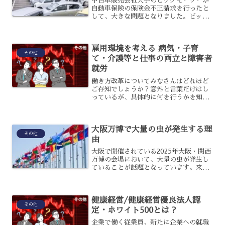
中古車販売会社大手のビッグモーターが
自動車保険の保険金不正請求を行ったと
して、大きな問題となりました。ビッグ
モーター問題とも言われて社会問題とな
ったのですが、具体的には何があったの
でしょうか？ビッグモーター問題という
雇用環境を考える 病気・子育
のは一体どのような問題だ...
その他
て・介護等と仕事の両立と障害者
就労
働き方改革についてみなさんはどれほど
ご存知でしょうか？意外と言葉だけはし
っているが、具体的に何を行うかを知ら
ないなんて方も多いようです。そこで今
回は働き方改革の一つである「病気の治
療、子育て、介護等と仕事の両立、障害
大阪万博で大量の虫が発生する理
者就労の促進」について紹...
その他
由
大阪で開催されている2025年大阪・関西
万博の会場において、大量の虫が発生し
ていることが話題となっています。来場
者の視界を妨げ、衛生環境にも問題が発
生しているのですが、そもそもなぜ大量
の虫が発生しているのでしょうか？虫が
健康経営/健康経営優良法人認
大量発生している理由...
その他
定・ホワイト500とは？
企業で働く従業員、新たに企業への就職