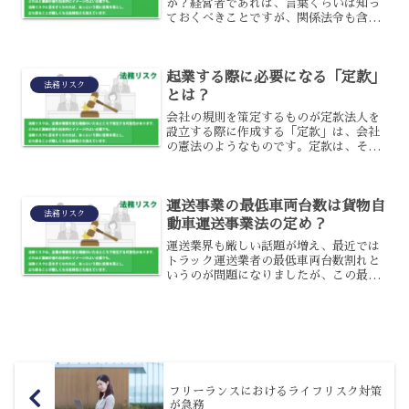
か？経営者であれば、言葉くらいは知っ
ておくべきことですが、関係法令も含め
これらの制度はまだ広く認知されていな
いように思います。そこで今回は消費者
団体訴訟制度、それに関係する消費者裁
起業する際に必要になる「定款」
判手続特例法について解説...
法務リスク
とは？
会社の規則を策定するものが定款法人を
設立する際に作成する「定款」は、会社
の憲法のようなものです。定款は、その
法人の目的・活動・組織・構成員・業務
執行などの基本規則などが示されていま
す。そのため、定款を作成するというこ
運送事業の最低車両台数は貨物自
とは、設立する会社にとっ...
法務リスク
動車運送事業法の定め？
運送業界も厳しい話題が増え、最近では
トラック運送業者の最低車両台数割れと
いうのが問題になりましたが、この最低
車両台数というのはどのように決まって
いるのでしょうか？また、その台数割れ
の際の罰則や、一時的な代用は可能かと
いう点についても解説して...
フリーランスにおけるライフリスク対策
が急務