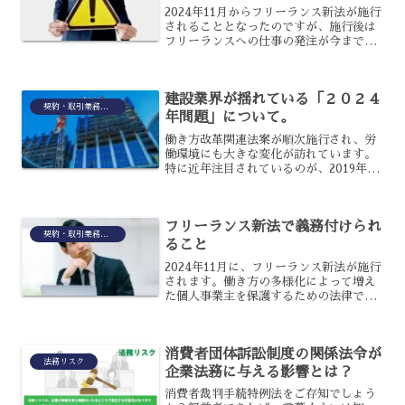
2024年11月からフリーランス新法が施行
されることとなったのですが、施行後は
フリーランスへの仕事の発注が今までと
同じようにはできなくなります。今後、
フリーランスに仕事を発注する際は事前
に何を準備して、どのような点に注意が
建設業界が揺れている「２０２４
必要でしょうか？フ...
契約・取引業務(民法・商法等)
年問題」について。
働き方改革関連法案が順次施行され、労
働環境にも大きな変化が訪れています。
特に近年注目されているのが、2019年の
働き方改革から5年の猶予期間を経て、
2024年に起こる建設業界の働き方改革で
す。建設業界が揺れる、2024年問題と呼
フリーランス新法で義務付けられ
ばれる労働環...
契約・取引業務(民法・商法等)
ること
2024年11月に、フリーランス新法が施行
されます。働き方の多様化によって増え
た個人事業主を保護するための法律で、
業務委託に関して様々なことが義務付け
られることになるのです。具体的には、
どのような事が義務となるのでしょう
消費者団体訴訟制度の関係法令が
か？今後、委託事業者...
法務リスク
企業法務に与える影響とは？
消費者裁判手続特例法をご存知でしょう