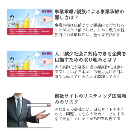
必要であり、特に外国の公務員との関係
の中で問題になる部分についても理解し
事業承継/親族による事業承継の
ておくことが必要です。
難しさは？
事業承継は以前までは親族内で行われる
ことが当たり前でした。しかし現在は親
族内での承継以外に、色々な方法が活用
されています。親族内での事業承継は、
上手くいけば経営者が円満にリタイアで
きるでしょうが、実際には一筋縄ではな
人口減少社会に対応できる企業を
いことが多くあります。
目指すための取り組みとは？
少子高齢化が急激に進み超高齢化社会に
直面している日本は、労働力人口が既に
減少に転じていることを認識しておく必
要があります。2007年を過ぎてからは団
塊の世代は定年を迎え、バブル崩壊後に
起きた長期不況の氷河期と呼ばれる時代
自社サイトのリスティング広告頼
に若年労働力を十分採...
みのリスク
みなさんの会社では、自社サイトを多く
の人に閲覧してもらうために、どのよう
な工夫をしていますか?WEB広告関係の1
つに、リスティング広告という検索ワー
ドを利用する方法があります。しかし、
この方法は便利だからと言って頼みの綱