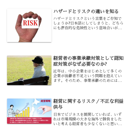
ハザードとリスクの違いを知る
ハザードとリスクという言葉をご存知で
しょうか?日本語にしてしまうと、どちら
にも潜在的な危険性という意味合いがあ
るのですが、企業ではこの2つを使い分け
ています。実際には、どのように使い分
けられているのでしょうか?その2つの違
いについて、解説し...
経営者の事業承継対策として認知
症対策がなぜ必要なのか?
近年は、中小企業をはじめとして多くの
企業が後継者不足という問題を抱えてい
ます。そのため、事業承継のためには
様々な対策を必要とするのですが、その
対策の一つに認知症対策があります。事
業承継対策として、なぜ認知症対策が必
要とされるのでしょうか?ま...
経営に関するリスク／不正な利益
供与
日本でビジネスを展開していれば、いず
れは市場規模の大きな海外で勝負をした
いと考える経営者も少なくないと思いま
す。しかし国際取引は色々な面で注意が