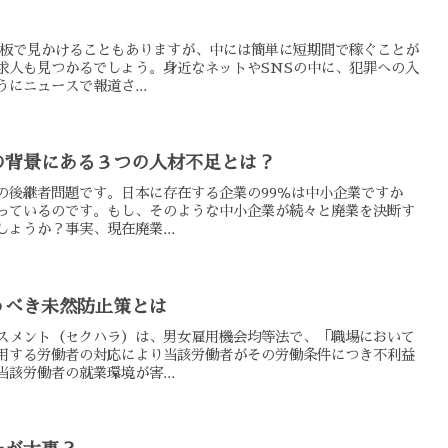
示板で見かけることもありますが、中には簡単に短期間で稼ぐことが
求人も見つかるでしょう。身近なネットやSNSの中に、犯罪への入
にニュースで報道さ...
の背景にある３つの人材不足とは？
の後継者問題です。日本に存在する企業の99％は中小企業ですか
っているのです。もし、そのような中小企業が続々と廃業を決断す
ょうか？事実、現在廃業...
うべき未然防止策とは
スメント（セクハラ）は、男女雇用機会均等法で、「職場において
用する労働者の対応により当該労働者がその労働条件につき不利益
該労働者の就業環境が害...