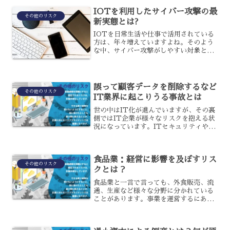
IOTを利用したサイバー攻撃の最
その他のリスク
新実態とは?
IOTを日常生活や仕事で活用されている
方は、年々増えていますよね。そのよう
な中、サイバー攻撃がしやすい対象とし
て狙われていることを知っているでしょ
うか?最新の機器ですから、どのような事
態にも対応ができそうだと思ってしまい
ますよね。実は、新し...
誤って顧客データを削除するなど
その他のリスク
IT業界に起こりうる事故とは
世の中はIT化が進んでいますが、その裏
側ではIT企業が様々なリスクを抱える状
況になっています。ITセキュリティやIT
事故対策などにも限界があり、システム
保守を実践する中でも顧客のシステムを
管理するIT事業者が、誤って顧客データ
食品業：経営に影響を及ぼすリス
を削除するとい...
その他のリスク
クとは？
食品業と一言で言っても、外食販売、流
通、生産など様々な分野に分かれている
ことがあります。事業を運営するにあた
り、経営や財政状態に大きく影響を及ぼ
す可能性のあるリスクについて理解して
おく必要があります。経営悪化の要因と