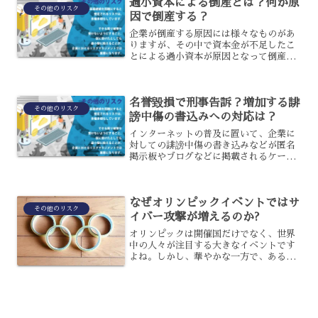
過小資本による倒産とは？何が原
ならないように、リスクを...
その他のリスク
因で倒産する？
企業が倒産する原因には様々なものがあ
りますが、その中で資本金が不足したこ
とによる過小資本が原因となって倒産し
た企業は、全体の約5%です。過小資本に
よる倒産というのは、具体的に何があっ
て倒産してしまうのでしょうか?過小資本
名誉毀損で刑事告訴？増加する誹
についてと、その詳し...
その他のリスク
謗中傷の書込みへの対応は？
インターネットの普及に置いて、企業に
対しての誹謗中傷の書き込みなどが匿名
掲示板やブログなどに掲載されるケース
が多発しています。誹謗中傷を書き込む
ことができるのは、匿名性があることで
情報発信者が不明という安心感や、表現
なぜオリンピックイベントではサ
の自由という権利意識、価...
その他のリスク
イバー攻撃が増えるのか?
オリンピックは開催国だけでなく、世界
中の人々が注目する大きなイベントです
よね。しかし、華やかな一方で、ある問
題が発生していることを知っていますか?
それは、大規模なサイバー攻撃です。な
ぜ、多くの人々が楽しみにしているイベ
ントに発生するのか、今...