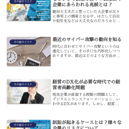
その他のリスク
企業にあらわれる兆候とは？
絶対大丈夫だと思っていた大企業が次々
に事実上の倒産となる中、はたして自社
や取引先などは大丈夫なのだろうかと不
安になる経営者もいるかもしれません。
中小企業の場合には倒産する前に兆候が
見られるケースもあるため、取引先や顧
最近のサイバー攻撃の動向を知る
客などで気になる兆候が見...
その他のリスク
時代に合わせてサイバー攻撃というのは
進化していて、その手口も巧妙化しつつ
ありますが、最近はどのような方法が採
られているのでしょうか?対応するセキュ
リティを出し抜くように考えられている
サイバー攻撃の、近年の動向について解
説します。パソコン内部...
経営のDX化が必要な時代での経
その他のリスク
営者高齢化問題
現在企業が直面する喫緊の問題として、
デジタルトランスフォーメーション、い
わゆるDXがあります。しかし、経営の
DX化が必要とされる中で問題となるの
が、経営者の高齢化です。経営者の高齢
化は、経営のDX化にどのような影響を
訴訟が起きるケースとは？様々な
及ぼすのでしょうか？その...
その他のリスク
企業のリスクについて