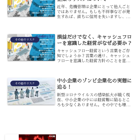
近年、危機管理は企業にとって他人ごと
ではありません。もしも不祥事などが発
生すれば、直ちに信用を失いますし、情
報漏洩やシステム障害、製品事故などど
れも多額の賠償責任を負うことになるで
しょう。企業の業種や規模を問わず、
損益だけでなく、キャッシュフロ
様々な危機に対してのリスク...
その他のリスク
ーを意識した経営がなぜ必要か？
キャッシュフロー経営という言葉をご存
知でしょうか？言葉の通り、キャッシュ
フローを意識した経営方針のことを意味
しますが、実際に実行できている企業は
少ないように感じます。特に、中小企業
の場合、キャッシュフロー計算書を作成
中小企業のゾンビ企業化の実態に
していない、もしくは有効...
その他のリスク
迫る！
新型コロナウイルスの感染拡大が続く現
在、中小企業の中には経営難に陥るとこ
ろも少なくありません。その中でも増え
ているのが、ゾンビ企業と言われる状態
の企業です。ゾンビ企業とは、いったい
どのような状態なのでしょうか？また、
どのくらい増えているのか...