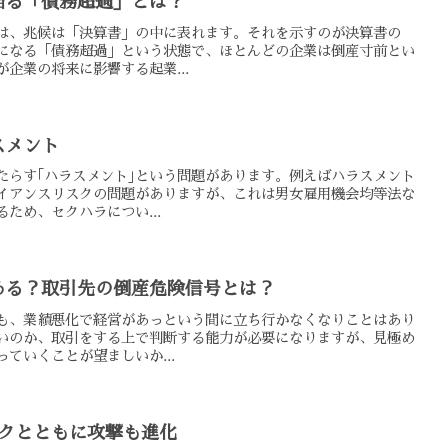
陥る「債務超過」とは？
は、兆候は「決算書」の中に表れます。それを示すのが決算書の
になる「債務超過」という状態で、ほとんどの企業は倒産寸前とい
企業の将来に影響する起業...
スメント
たらす｢ハラスメント｣という問題があります。例えばハラスメント
イアンスリスクの問題がありますが、これは男女雇用機会均等法な
ため、セクハラについ...
ある？取引先の倒産危険信号とは？
も、業績悪化で経営があっという間に立ち行かなくなりことはあり
いのか、取引をする上で判断する能力が必要になりますが、見極め
ていくことが望ましいか...
ークとともに攻撃も進化