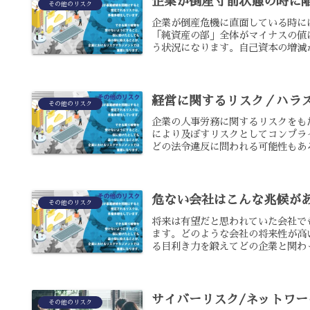
企業が倒産寸前状態の時に
その他のリスク
企業が倒産危機に直面している時に
「純資産の部」全体がマイナスの値
う状況になります。自己資本の増減が
経営に関するリスク／ハラ
その他のリスク
企業の人事労務に関するリスクをも
により及ぼすリスクとしてコンプラ
どの法令違反に問われる可能性もある
危ない会社はこんな兆候が
その他のリスク
将来は有望だと思われていた会社で
ます。どのような会社の将来性が高
る目利き力を鍛えてどの企業と関わっ
サイバーリスク/ネットワ
その他のリスク