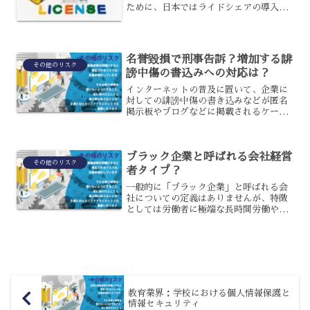
ために、日本ではライドシェアの導入を
検討していたのですが、とうとう東京都
限定でサービスが開始されました。ライ
ドシェアは、何が問題なのでしょうか？
ライドシェアがダメな理由...
名誉毀損で刑事告訴？増加する誹
その他のリスク
謗中傷の書込みへの対応は？
インターネットの普及に置いて、企業に
対しての誹謗中傷の書き込みなどが匿名
掲示板やブログなどに掲載されるケース
が多発しています。誹謗中傷を書き込む
ことができるのは、匿名性があることで
情報発信者が不明という安心感や、表現
ブラック企業と呼ばれる会社経営
の自由という権利意識、価...
その他のリスク
者タイプ？
一般的に「ブラック企業」と呼ばれる会
社についての定義はありませんが、特徴
としては労働者に極端な長時間労働やノ
ルマを課したり、賃金不払いやパワーハ
ラスメントが横行していたり、コンプラ
イアンス意識が低い企業を指します。
教育業界：学校における個人情報保護と
情報セキュリティ