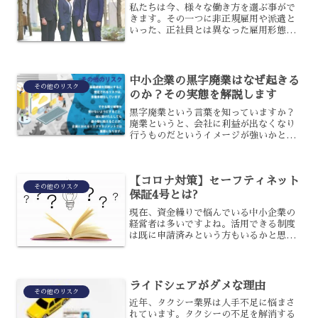
私たちは今、様々な働き方を選ぶ事がで
きます。その一つに非正規雇用や派遣と
いった、正社員とは異なった雇用形態が
ありますよね。現在、こうした雇用形態
の人々が危機に直面しているのですが、
それは何故でしょうか?今回は、新型コロ
ナウィルスの影響で明ら...
中小企業の黒字廃業はなぜ起きる
その他のリスク
のか？その実態を解説します
黒字廃業という言葉を知っていますか？
廃業というと、会社に利益が出なくなり
行うものだというイメージが強いかと思
いますが、実は現在日本では中小企業を
中心に利益が出ているのに廃業に追い込
まれるケースが非常に増加しているので
【コロナ対策】セーフティネット
す。これが黒字廃業です。...
その他のリスク
保証4号とは?
現在、資金繰りで悩んでいる中小企業の
経営者は多いですよね。活用できる制度
は既に申請済みという方もいるかと思い
ますが、3月にセーフティネット保証4号
が発動したことはご存知でしょうか?これ
は、中小企業者ならば、絶対に活用を検
討してほしい内容にな...
ライドシェアがダメな理由
その他のリスク
近年、タクシー業界は人手不足に悩まさ
れています。タクシーの不足を解消する