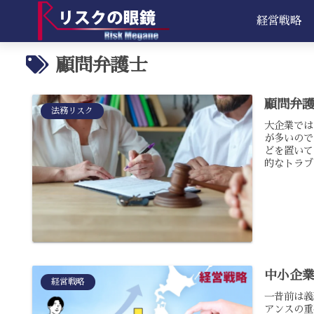
経営戦略
顧問弁護士
顧問弁
法務リスク
大企業では
が多いので
どを置いて
的なトラブ
中小企
経営戦略
一昔前は義
アンスの重