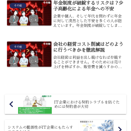
ところでしょう。そこで今...
年金制度が破綻するリスクは？少
その他
子高齢化による年金への不安
企業や個人、そして年代を問わずに年金
に対して漠然とした不安を多くの人が抱
えています。年金制度が破綻してしまい
将来年金を受け取ることができないとい
う可能性があれば、地道に毎月年金保険
料を支払っている人にとっては意味のな
会社の経営コスト削減はどのよう
いものになってしまいます...
その他
に行うべきかを徹底解説
会社経営は利益を出し続けなれば存続す
ることができません。そのためには売り
上げを伸ばすか、販管費を減らすかの2つ
しか方法がありません。そこで今回は会
社の経営コストをどのように削減するか
について解説させて頂きます。PLを見る
習慣をつけましょう会...
IT企業における契約トラブルを防ぐた
めには契約書が大切
システムの脆弱性がIT企業にもたらす