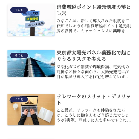
ざ解約時に税金が発生すれば単なる利益
消費増税ポイント還元制度の落と
の繰り延べにしかならない...
その他
し穴
みなさんは、新しく導入された制度をご
存知でしょうか?消費増税ポイント還元制
度の影響で、キャッシュレスに興味を持
ったり、実際に使い始めたりしていると
いう人も多いでしょう。しかし、なぜこ
のような制度があるのか、その背景を聞
いたことはありませんか...
東京都太陽光パネル義務化で起こ
その他
りうるリスクを考える
温暖化ガスの削減や環境保護、電気代の
高騰など様々な面から、太陽光発電に注
目が集まり導入する住宅も増えていま
す。そんな中、東京都では太陽光パネル
設置を義務化する法案が可決されたので
すが、これによってリスクが生じる可能
テレワークのメリット・デメリッ
性もあるのです。どのような...
その他
ト
ここ最近、テレワークを体験された方
は、こうした働き方をどう感じたでしょ
うか?実際、戸惑った人も多いですよね。
すると、テレワークを今後も引き続き導
入しようとしている企業にとって、この
方法が本当に良いかどうかは、気になる