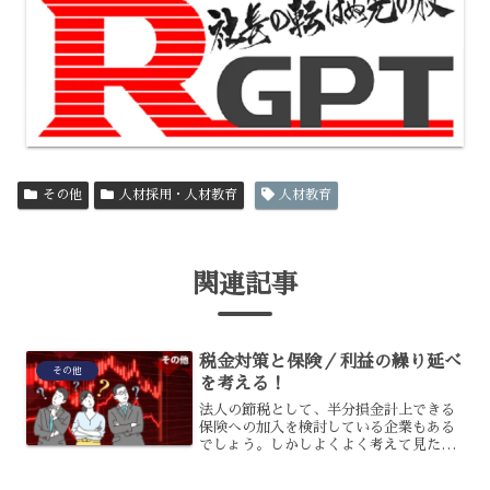
その他
人材採用・人材教育
人材教育
関連記事
税金対策と保険／利益の繰り延べ
その他
を考える！
法人の節税として、半分損金計上できる
保険への加入を検討している企業もある
でしょう。しかしよくよく考えて見た
ら、例えば解約返戻金を受取る時点の解
約返戻率が100％の保険だとしても、い