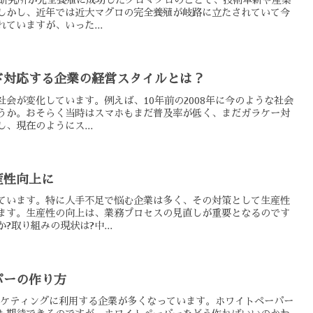
産研究所が完全養殖に成功したクロマグロのことで、技術革新や産業
しかし、近年では近大マグロの完全養殖が岐路に立たされていて今
ていますが、いった...
ド対応する企業の経営スタイルとは？
会が変化しています。例えば、10年前の2008年に今のような社会
うか。おそらく当時はスマホもまだ普及率が低く、まだガラケー対
、現在のようにス...
産性向上に
ています。特に人手不足で悩む企業は多く、その対策として生産性
ます。生産性の向上は、業務プロセスの見直しが重要となるのです
取り組みの現状は?中...
パーの作り方
ーケティングに利用する企業が多くなっています。ホワイトペーパー