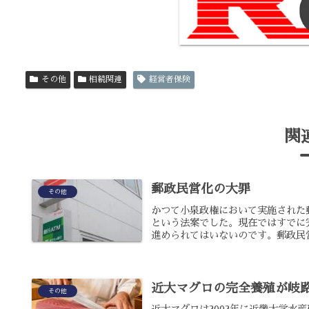
その他
相続関連
経営者保険
関
郵政民営化の大罪
その他
かつて小泉政権において実施された
という法案でした。現在ではすでに
進められてはいないのです。郵政民営
近大マグロの完全養殖が岐
その他