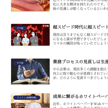
近大マグロは2002年に近畿大学水
化に大きな期待を持たれたのです。
後の見通しが暗くなっているといわれ
超スピード時代に超スピー
その他
現在は言うまでもなく超スピードで社
になると誰が予想できていたでしょ
スマホの構図が残っていたでしょうし
業務プロセスの見直しは生
その他
中小企業は、現在多くの課題を抱え
向上に取り組むのが急務とされてい
が、どのように見直すべきでしょうか?
成果に繋がるホワイトペー
ドメイン(事業領域)
近年、ホワイトペーパーをWebマ