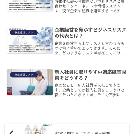
情報化社会の利便性はいつもリスクと隣
合わせインターネットや情報システム
は、現在企業や組織を運営する上で欠か
せないものになっています。その中で情
報システムへ依存し利便性を高めていく
ことは大きな危険性を背にしている状態
企業経営を脅かすビジネスリスク
でもあります。例えば情報シ...
事業運営リスク
の代表とは？
企業を経営する上でリスクと言われるも
のは常に着いて回ってきます。そのた
め、どのようなリスクが存在しておりど
のように回避するかを企業ごとに対策と
して講じておくことが必要となるでしょ
う。財産に対するリスク企業財産を脅か
新入社員に起りやすい適応障害対
すリスクには次のようなもの...
事業運営リスク
策をどうする？
春になると、新入社員が入社してきま
す。企業としては新入社員をしっかりと
育てたいところですが、そこで不安にな
るのが適応障害です。新入社員は、これ
までと大きく環境が変わることから、適
応障害が起りやすいのです。企業として
は、どのように対策するべき...
経営に関するリスク／雇用差別