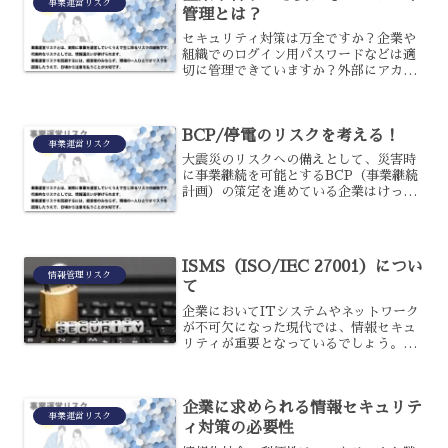
事業運営リスク
管理とは？
セキュリティ対策は万全ですか？企業や
組織でのログイン用パスワードなどは適
切に管理できていますか？外部にアカウ
ントを不正利用されないためにも推測不
可能な安全なパスワードを適切な方法で
保管することが求められます。また、定
BCP/停電のリスクを考える！
期的に変更を行うなども大...
事業運営リスク
大震災のリスクへの備えとして、災害時
に事業継続を可能とするBCP（事業継続
計画）の策定を進めている企業はけっし
て少なくありません。地震だけでなく、
規模が大きな自然災害が事業へ及ぼす影
響の中で、主なものに電力、ガス、水道
などのインフラの破壊が...
ISMS（ISO/IEC 27001）につい
情報管理リスク
て
企業においてITシステムやネットワーク
が不可欠になった現代では、情報セキュ
リティが重要となっているでしょう。情
報セキュリティのマネジメントシステム
をISMSといい、要求事項を定めた規格
のことをISO/IEC 27001というのです。
企業に求められる情報セキュリテ
ISMS...
事業運営リスク
ィ対策の必要性