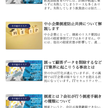
飲食店経営者の中には、計画が軌道に乗
らずに失敗してしまうケースも多くあり
ます。失敗してしまう飲食店には似た傾
向が見られますので、失敗する飲食店の
パターンに該当していないかを確認して
おきましょう。
中小企業倒産防止共済について解
その他のリスク
説します
中小企業にとって、倒産のリスク要因は
自社の経営事情だけではありません。中
には、他社の経営状態が影響して、連鎖
的に倒産してしまうこともありますよ
ね。そんな時の助けとなるのが、中小企
業倒産防止共済になります。自己防衛だ
けでは対処できない問題に対...
誤って顧客データを削除するなど
その他のリスク
IT業界に起こりうる事故とは
世の中はIT化が進んでいますが、その裏
側ではIT企業が様々なリスクを抱える状
況になっています。ITセキュリティやIT
事故対策などにも限界があり、システム
保守を実践する中でも顧客のシステムを
管理するIT事業者が、誤って顧客データ
倒産とは？会社が行う倒産手続き
を削除するとい...
その他のリスク
の種類について
倒産というと、会社が事業継続できない