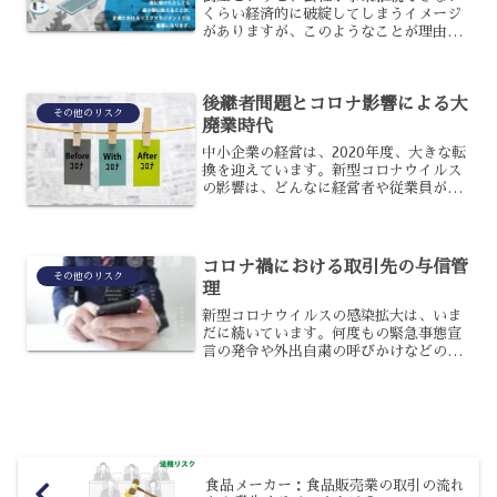
くらい経済的に破綻してしまうイメージ
がありますが、このようなことが理由で
会社が消滅してしまうだけでなく会社を
存続させるために再建を目指すことも倒
産手続きに含まれます。倒産手続きの種
後継者問題とコロナ影響による大
類裁判所が監督する会社更...
その他のリスク
廃業時代
中小企業の経営は、2020年度、大きな転
換を迎えています。新型コロナウイルス
の影響は、どんなに経営者や従業員が努
力しても防ぎきれません。それにも関わ
らず、支払い等の請求は変わりませんか
ら、苦境に立たされていることでしょ
う。そんな状況下だから...
コロナ禍における取引先の与信管
その他のリスク
理
新型コロナウイルスの感染拡大は、いま
だに続いています。何度もの緊急事態宣
言の発令や外出自粛の呼びかけなどの影
響もあり、企業は過去に例を見ないほど
売り上げを落としているところも少なく
ありません。そんな中、将来に向けて健
全な取引を続けていくには...
食品メーカー：食品販売業の取引の流れ