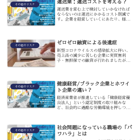
運送業：運送コストを考える？
その他のリスク
運送業を営む上で検討していかなければ
ならないのは運送にかかるコスト削減で
す。企業を経営していくにあたり、様々
な経費が発生しますのでコスト削減は終
わることのないテーマでもあると言えま
す。運送業の場合には円高が輸出収支を
圧迫し、国内供給が減るこ...
ゼロゼロ融資による後遺症
その他のリスク
新型コロナウイルスの感染拡大に伴い、
売上高の減少に苦しむ企業に実質無利
子・無担保での融資が行われましたが、
現在はその後遺症に銀行が苦しんでいま
す。ゼロゼロ融資の返済が始まったこと
で、不良債権が増えていく事態を避ける
ために銀行側は対策が必要と...
健康経営/ブラック企業とホワイ
その他のリスク
ト企業の違い？
経済産業省が推進している「健康経営優
良法人」という認定制度の取り組みな
ど、社会的に過酷な労働環境を押しつけ
る企業であるブラック企業をできるだけ
無くす動きが高まっています。そもそも
ブラック企業とホワイト企業、この2つに
社会問題になっている職場の「パ
はどのような違いがあるの...
その他のリスク
ワハラ」とは