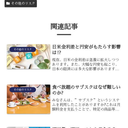
その他のリスク
関連記事
日米金利差と円安がもたらす影響
その他のリスク
は⁉︎
現在、日米の金利差は急激に拡大しつつ
あります。また、大幅な円安も起こり、
日本の経済には多大な影響があります。
円安にも大きく影響していると言われる
金利差ですが、これによって起こる影響
としてはどのようなことが考えられるの
食べ放題のサブスクはなぜ難しい
でしょうか？日米の金利差...
その他のリスク
のか?
みなさんは、”サブスク”というシステ
ムを利用したことがありますか?これは月
額料金を支払うことで、特定の商品等を
気軽に利用することができるシステムに
なります。最近は、飲食店でも行われる
ようになりましたが、その実情はどうな
のでしょうか?今回は、...